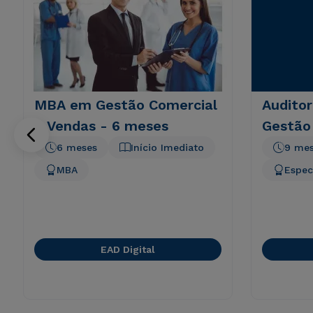
MBA em Gestão Comercial
Auditor
e Vendas - 6 meses
Gestão
6 meses
Início Imediato
9 me
MBA
Espec
EAD Digital