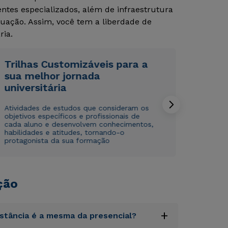
tes especializados, além de infraestrutura
uação. Assim, você tem a liberdade de
ria.
Trilhas Customizáveis para a
sua melhor jornada
universitária
Rápido e fácil
Rápido e fácil
WhatsApp
WhatsApp
Atividades de estudos que consideram os
ou
ou
objetivos específicos e profissionais de
cada aluno e desenvolvem conhecimentos,
habilidades e atitudes, tornando-o
protagonista da sua formação
ção
Estou de acordo com a
Estou de acordo com a
Política de Privacidade.
Política de Privacidade.
e
e
autorizo que meus dados sejam utilizados para o
autorizo que meus dados sejam utilizados para o
envio de conteúdos da Cruzeiro do Sul.
envio de conteúdos da Cruzeiro do Sul.
+
istância é a mesma da presencial?