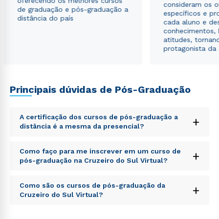
oferecendo os melhores cursos
envio de conteúdos da Cruzeiro do Sul.
consideram os o
de graduação e pós-graduação a
específicos e pro
distância do país
cada aluno e de
conhecimentos, 
atitudes, tornan
protagonista da
Principais dúvidas de Pós-Graduação
A certificação dos cursos de pós-graduação a
+
distância é a mesma da presencial?
Sed ut perspiciatis unde omnis iste natus error sit
Como faço para me inscrever em um curso de
+
voluptatem accusantium doloremque laudantium,
pós-graduação na Cruzeiro do Sul Virtual?
totam rem aperiam, eaque ipsa quae ab illo inventore
veritatis et quasi architecto beatae vitae dicta sunt
Sed ut perspiciatis unde omnis iste natus error sit
explicabo. Nemo enim ipsam voluptatem quia
Como são os cursos de pós-graduação da
+
voluptatem accusantium doloremque laudantium,
voluptas sit aspernatur aut odit aut fugit, sed quia
Cruzeiro do Sul Virtual?
totam rem aperiam, eaque ipsa quae ab illo inventore
consequuntur magni dolores eos qui ratione
veritatis et quasi architecto beatae vitae dicta sunt
voluptatem sequi nesciunt.
Sed ut perspiciatis unde omnis iste natus error sit