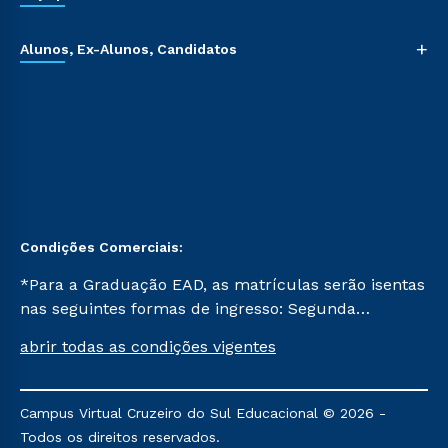
+
Alunos, Ex-Alunos, Candidatos
Condições Comerciais:
*Para a Graduação EAD, as matrículas serão isentas
nas seguintes formas de ingresso: Segunda
Graduação, Segunda Graduação 2.0 e Transferência.
abrir todas as condições vigentes
Já para as demais, a taxa de matrícula será de R$
49. *Para a Pós-graduação EAD, as ofertas
mencionadas são referentes aos cursos: Ensino
Campus Virtual Cruzeiro do Sul Educacional © 2026 -
Religioso, Geografia para a Docência e Metodologia
Todos os direitos reservados.