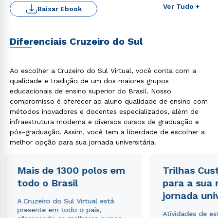
Ver Tudo +
Baixar Ebook
Diferenciais Cruzeiro do Sul
Ao escolher a Cruzeiro do Sul Virtual, você conta com a
qualidade e tradição de um dos maiores grupos
educacionais de ensino superior do Brasil. Nosso
compromisso é oferecer ao aluno qualidade de ensino com
Rápido e fácil
métodos inovadores e docentes especializados, além de
WhatsApp
infraestrutura moderna e diversos cursos de graduação e
ou
pós-graduação. Assim, você tem a liberdade de escolher a
melhor opção para sua jornada universitária.
Mais de 1300 polos em
Trilhas Cus
todo o Brasil
para a sua
jornada uni
A Cruzeiro do Sul Virtual está
Estou de acordo com a
Política de Privacidade.
e
presente em todo o país,
autorizo que meus dados sejam utilizados para o
Atividades de e