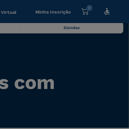
0
Minha Inscrição
 Virtual
Dúvidas
is com