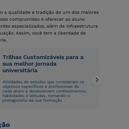
om a qualidade e tradição de um dos maiores
Nosso compromisso é oferecer ao aluno
tes especializados, além de infraestrutura
uação. Assim, você tem a liberdade de
ria.
Trilhas Customizáveis para a
Rápido e fácil
Rápido e fácil
sua melhor jornada
WhatsApp
WhatsApp
universitária
ou
ou
Atividades de estudos que consideram os
objetivos específicos e profissionais de
cada aluno e desenvolvem conhecimentos,
habilidades e atitudes, tornando-o
protagonista da sua formação
Estou de acordo com a
Estou de acordo com a
Política de Privacidade.
Política de Privacidade.
e
e
autorizo que meus dados sejam utilizados para o
autorizo que meus dados sejam utilizados para o
ção
envio de conteúdos da Cruzeiro do Sul.
envio de conteúdos da Cruzeiro do Sul.