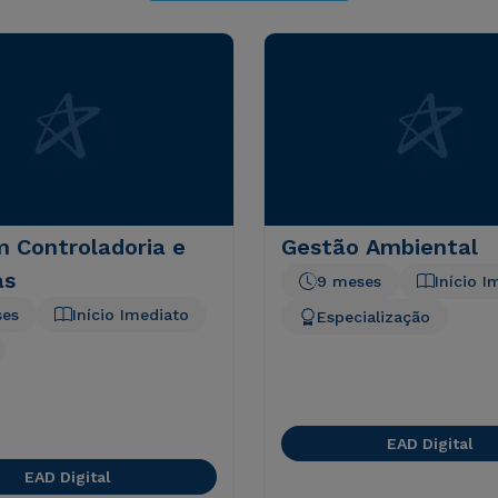
 Controladoria e
Gestão Ambiental
as
9 meses
Início I
ses
Início Imediato
Especialização
EAD Digital
EAD Digital