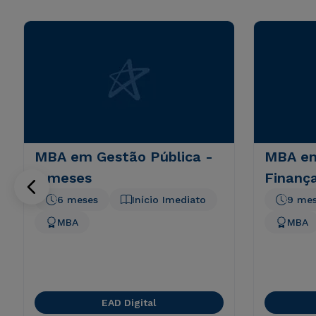
MBA em Gestão Pública -
MBA em
6 meses
Finanç
6 meses
Início Imediato
9 me
MBA
MBA
EAD Digital