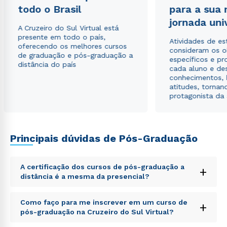
todo o Brasil
para a sua
jornada uni
A Cruzeiro do Sul Virtual está
presente em todo o país,
Atividades de e
oferecendo os melhores cursos
consideram os o
de graduação e pós-graduação a
específicos e pro
distância do país
cada aluno e de
conhecimentos, 
atitudes, tornan
protagonista da
Principais dúvidas de Pós-Graduação
A certificação dos cursos de pós-graduação a
+
distância é a mesma da presencial?
Sed ut perspiciatis unde omnis iste natus error sit
Como faço para me inscrever em um curso de
+
voluptatem accusantium doloremque laudantium,
pós-graduação na Cruzeiro do Sul Virtual?
totam rem aperiam, eaque ipsa quae ab illo inventore