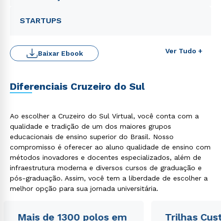
STARTUPS
Ver Tudo +
Baixar Ebook
Diferenciais Cruzeiro do Sul
Rápido e fácil
WhatsApp
Ao escolher a Cruzeiro do Sul Virtual, você conta com a
ou
qualidade e tradição de um dos maiores grupos
educacionais de ensino superior do Brasil. Nosso
compromisso é oferecer ao aluno qualidade de ensino com
métodos inovadores e docentes especializados, além de
infraestrutura moderna e diversos cursos de graduação e
pós-graduação. Assim, você tem a liberdade de escolher a
melhor opção para sua jornada universitária.
Estou de acordo com a
Política de Privacidade.
e
autorizo que meus dados sejam utilizados para o
envio de conteúdos da Cruzeiro do Sul.
Mais de 1300 polos em
Trilhas Cus