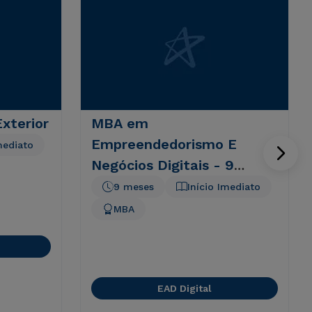
xterior
MBA em
Empreendedorismo E
mediato
Negócios Digitais - 9
meses
9 meses
Início Imediato
MBA
EAD Digital