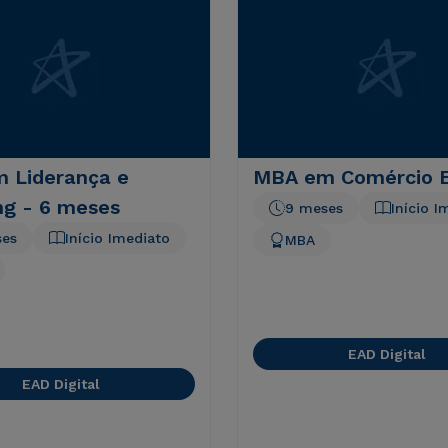
 Liderança e
MBA em Comércio E
ng - 6 meses
9 meses
Início I
ses
Início Imediato
MBA
EAD Digital
EAD Digital