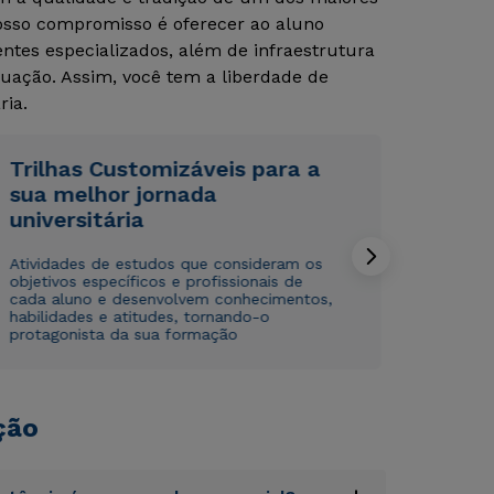
Nosso compromisso é oferecer ao aluno
tes especializados, além de infraestrutura
uação. Assim, você tem a liberdade de
ria.
Trilhas Customizáveis para a
sua melhor jornada
Rápido e fácil
Rápido e fácil
universitária
WhatsApp
WhatsApp
ou
ou
Atividades de estudos que consideram os
objetivos específicos e profissionais de
cada aluno e desenvolvem conhecimentos,
habilidades e atitudes, tornando-o
protagonista da sua formação
ção
Estou de acordo com a
Estou de acordo com a
Política de Privacidade.
Política de Privacidade.
e
e
autorizo que meus dados sejam utilizados para o
autorizo que meus dados sejam utilizados para o
envio de conteúdos da Cruzeiro do Sul.
envio de conteúdos da Cruzeiro do Sul.