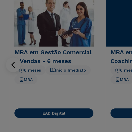
MBA em Gestão Comercial
MBA em
e Vendas - 6 meses
Coachi
6 meses
Início Imediato
6 me
MBA
MBA
EAD Digital