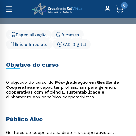
0
Especialização
9 meses
Pós-Graduação
Gestão e Negócios
Gestão de Cooperativas
Início Imediato
EAD Digital
Gestão de Cooperativas
Objetivo do curso
O objetivo do curso de
Pós-graduação em Gestão de
Cooperativas
é capacitar profissionais para gerenciar
cooperativas com eficiência, sustentabilidade e
alinhamento aos princípios cooperativistas.
Público Alvo
Gestores de cooperativas, diretores cooperativistas,