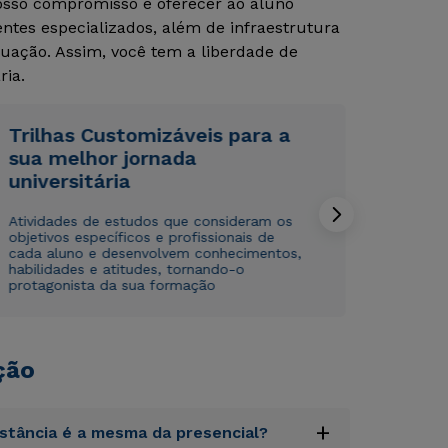
Nosso compromisso é oferecer ao aluno
tes especializados, além de infraestrutura
uação. Assim, você tem a liberdade de
ria.
Trilhas Customizáveis para a
sua melhor jornada
Rápido e fácil
Rápido e fácil
universitária
WhatsApp
WhatsApp
ou
ou
Atividades de estudos que consideram os
objetivos específicos e profissionais de
cada aluno e desenvolvem conhecimentos,
habilidades e atitudes, tornando-o
protagonista da sua formação
ção
Estou de acordo com a
Estou de acordo com a
Política de Privacidade.
Política de Privacidade.
e
e
autorizo que meus dados sejam utilizados para o
autorizo que meus dados sejam utilizados para o
envio de conteúdos da Cruzeiro do Sul.
envio de conteúdos da Cruzeiro do Sul.
+
istância é a mesma da presencial?