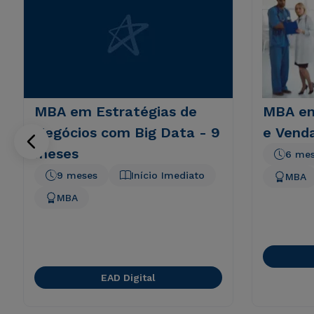
MBA em Estratégias de
MBA em
Negócios com Big Data - 9
e Vend
meses
6 me
9 meses
Início Imediato
MBA
MBA
EAD Digital