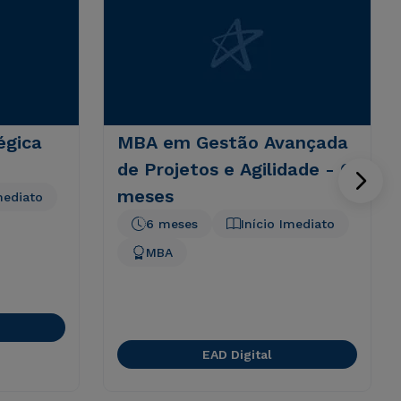
égica
MBA em Gestão Avançada
de Projetos e Agilidade - 6
meses
mediato
6 meses
Início Imediato
MBA
EAD Digital