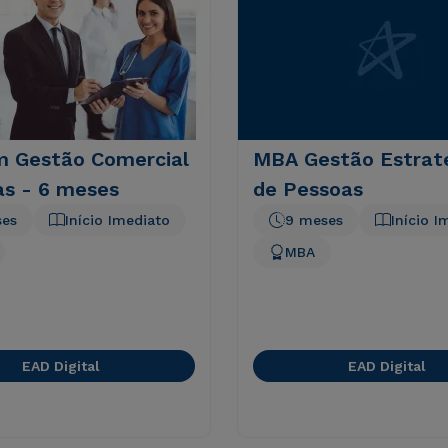
 Gestão Comercial
MBA Gestão Estrat
as - 6 meses
de Pessoas
ses
Início Imediato
9 meses
Início I
MBA
EAD Digital
EAD Digital