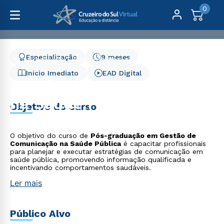
0
Especialização
9 meses
Pós-Graduação
Gestão e Negócios
Gestão de Comunicação na Saúde Pública
Início Imediato
EAD Digital
Gestão de Comunicação
na Saúde Pública
Objetivo do curso
O objetivo do curso de
Pós-graduação em Gestão de
Comunicação na Saúde Pública
é capacitar profissionais
para planejar e executar estratégias de comunicação em
saúde pública, promovendo informação qualificada e
incentivando comportamentos saudáveis.
Ler mais
Público Alvo