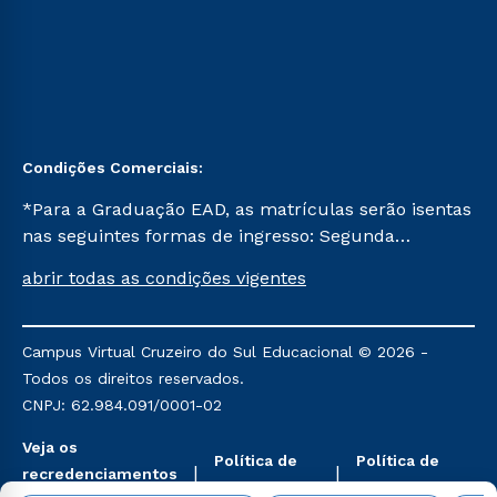
Condições Comerciais:
*Para a Graduação EAD, as matrículas serão isentas
nas seguintes formas de ingresso: Segunda
Graduação, Segunda Graduação 2.0 e Transferência.
abrir todas as condições vigentes
Já para as demais, a taxa de matrícula será de R$
49. *Para a Pós-graduação EAD, as ofertas
mencionadas são referentes aos cursos: Ensino
Campus Virtual Cruzeiro do Sul Educacional © 2026 -
Religioso, Geografia para a Docência e Metodologia
Todos os direitos reservados.
do Ensino de História: Questões Atuais.
CNPJ: 62.984.091/0001-02
Veja os
Política de
Política de
recredenciamentos
Privacidade
Cookies