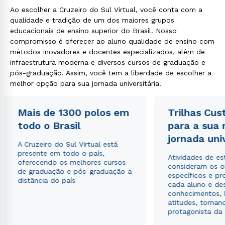
Ao escolher a Cruzeiro do Sul Virtual, você conta com a
qualidade e tradição de um dos maiores grupos
educacionais de ensino superior do Brasil. Nosso
compromisso é oferecer ao aluno qualidade de ensino com
métodos inovadores e docentes especializados, além de
infraestrutura moderna e diversos cursos de graduação e
pós-graduação. Assim, você tem a liberdade de escolher a
melhor opção para sua jornada universitária.
Rápido e fácil
WhatsApp
ou
Mais de 1300 polos em
Trilhas Cus
todo o Brasil
para a sua
jornada uni
A Cruzeiro do Sul Virtual está
presente em todo o país,
Atividades de e
oferecendo os melhores cursos
consideram os o
de graduação e pós-graduação a
específicos e pro
distância do país
Estou de acordo com a
Política de Privacidade.
cada aluno e de
e
autorizo que meus dados sejam utilizados para o
conhecimentos, 
envio de conteúdos da Cruzeiro do Sul.
atitudes, tornan
protagonista da