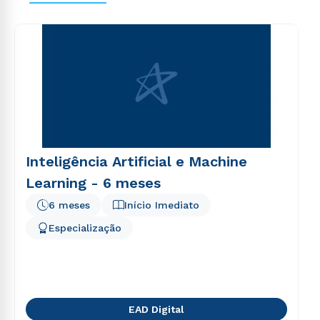
voluptas sit aspernatur aut odit aut fugit, sed quia
consequuntur magni dolores eos qui ratione
voluptatem sequi nesciunt.
Inteligência Artificial e Machine
Learning - 6 meses
6 meses
Início Imediato
Especialização
EAD Digital