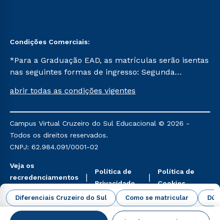
Condições Comerciais:
*Para a Graduação EAD, as matrículas serão isentas
nas seguintes formas de ingresso: Segunda
Graduação, Segunda Graduação 2.0 e Transferência.
abrir todas as condições vigentes
Já para as demais, a taxa de matrícula será de R$
49. *Para a Pós-graduação EAD, as ofertas
mencionadas são referentes aos cursos: Ensino
Campus Virtual Cruzeiro do Sul Educacional © 2026 -
Religioso, Geografia para a Docência e Metodologia
Todos os direitos reservados.
do Ensino de História: Questões Atuais.
CNPJ: 62.984.091/0001-02
Veja os
Política de
Política de
recredenciamentos
Privacidade
Cookies
aqui
Diferenciais Cruzeiro do Sul
Como se matricular
Dúv