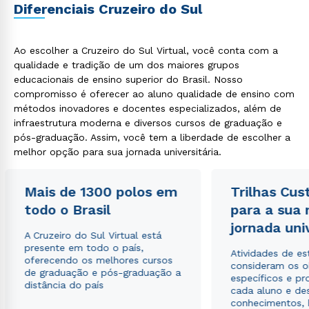
Diferenciais Cruzeiro do Sul
Ao escolher a Cruzeiro do Sul Virtual, você conta com a
qualidade e tradição de um dos maiores grupos
educacionais de ensino superior do Brasil. Nosso
compromisso é oferecer ao aluno qualidade de ensino com
Rápido e fácil
WhatsApp
métodos inovadores e docentes especializados, além de
infraestrutura moderna e diversos cursos de graduação e
ou
pós-graduação. Assim, você tem a liberdade de escolher a
melhor opção para sua jornada universitária.
Mais de 1300 polos em
Trilhas Cus
todo o Brasil
para a sua
jornada uni
Estou de acordo com a
Política de Privacidade.
e
A Cruzeiro do Sul Virtual está
autorizo que meus dados sejam utilizados para o
presente em todo o país,
Atividades de e
envio de conteúdos da Cruzeiro do Sul.
oferecendo os melhores cursos
consideram os o
de graduação e pós-graduação a
específicos e pro
distância do país
cada aluno e de
conhecimentos, 