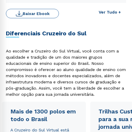
Ver Tudo +
Baixar Ebook
Rápido e fácil
Diferenciais Cruzeiro do Sul
WhatsApp
ou
Ao escolher a Cruzeiro do Sul Virtual, você conta com a
qualidade e tradição de um dos maiores grupos
educacionais de ensino superior do Brasil. Nosso
compromisso é oferecer ao aluno qualidade de ensino com
métodos inovadores e docentes especializados, além de
infraestrutura moderna e diversos cursos de graduação e
pós-graduação. Assim, você tem a liberdade de escolher a
Estou de acordo com a
Política de Privacidade.
e
melhor opção para sua jornada universitária.
autorizo que meus dados sejam utilizados para o
envio de conteúdos da Cruzeiro do Sul.
Mais de 1300 polos em
Trilhas Cus
todo o Brasil
para a sua
jornada uni
A Cruzeiro do Sul Virtual está