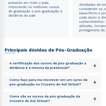
presente em todo o país,
Atividades de e
oferecendo os melhores cursos
consideram os o
de graduação e pós-graduação a
específicos e pro
distância do país
cada aluno e de
conhecimentos, 
atitudes, tornan
protagonista da
Principais dúvidas de Pós-Graduação
A certificação dos cursos de pós-graduação a
+
distância é a mesma da presencial?
Sed ut perspiciatis unde omnis iste natus error sit
Como faço para me inscrever em um curso de
+
voluptatem accusantium doloremque laudantium,
pós-graduação na Cruzeiro do Sul Virtual?
totam rem aperiam, eaque ipsa quae ab illo inventore
veritatis et quasi architecto beatae vitae dicta sunt
Sed ut perspiciatis unde omnis iste natus error sit
explicabo. Nemo enim ipsam voluptatem quia
Como são os cursos de pós-graduação da
+
voluptatem accusantium doloremque laudantium,
voluptas sit aspernatur aut odit aut fugit, sed quia
Cruzeiro do Sul Virtual?
totam rem aperiam, eaque ipsa quae ab illo inventore
consequuntur magni dolores eos qui ratione