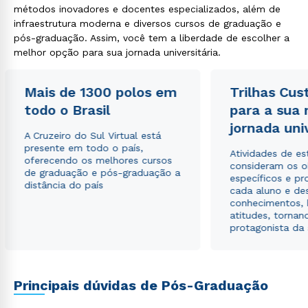
métodos inovadores e docentes especializados, além de
infraestrutura moderna e diversos cursos de graduação e
Rápido e fácil
pós-graduação. Assim, você tem a liberdade de escolher a
WhatsApp
melhor opção para sua jornada universitária.
ou
Mais de 1300 polos em
Trilhas Cus
todo o Brasil
para a sua
jornada uni
A Cruzeiro do Sul Virtual está
presente em todo o país,
Atividades de e
oferecendo os melhores cursos
consideram os o
Estou de acordo com a
Política de Privacidade.
e
de graduação e pós-graduação a
específicos e pro
autorizo que meus dados sejam utilizados para o
distância do país
cada aluno e de
envio de conteúdos da Cruzeiro do Sul.
conhecimentos, 
atitudes, tornan
protagonista da
Principais dúvidas de Pós-Graduação