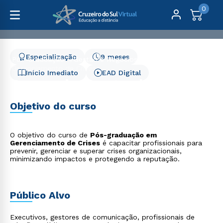
0
Especialização
9 meses
Pós-Graduação
Gestão e Negócios
Gerenciamento de Crises
Início Imediato
EAD Digital
Gerenciamento de Crises
Objetivo do curso
O objetivo do curso de
Pós-graduação em
Gerenciamento de Crises
é capacitar profissionais para
prevenir, gerenciar e superar crises organizacionais,
minimizando impactos e protegendo a reputação.
Público Alvo
Executivos, gestores de comunicação, profissionais de