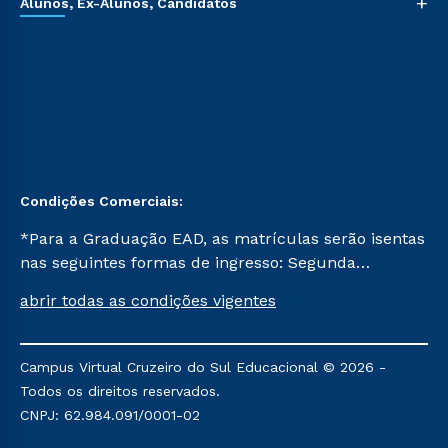
+
Alunos, Ex-Alunos, Candidatos
Condições Comerciais:
*Para a Graduação EAD, as matrículas serão isentas
nas seguintes formas de ingresso: Segunda
Graduação, Segunda Graduação 2.0 e Transferência.
abrir todas as condições vigentes
Já para as demais, a taxa de matrícula será de R$
49. *Para a Pós-graduação EAD, as ofertas
mencionadas são referentes aos cursos: Ensino
Campus Virtual Cruzeiro do Sul Educacional © 2026 -
Religioso, Geografia para a Docência e Metodologia
Todos os direitos reservados.
do Ensino de História: Questões Atuais.
CNPJ: 62.984.091/0001-02