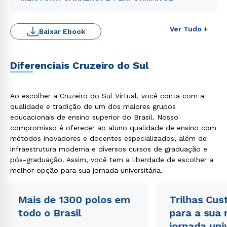
Ver Tudo +
Baixar Ebook
Diferenciais Cruzeiro do Sul
Ao escolher a Cruzeiro do Sul Virtual, você conta com a
Rápido e fácil
WhatsApp
qualidade e tradição de um dos maiores grupos
educacionais de ensino superior do Brasil. Nosso
ou
compromisso é oferecer ao aluno qualidade de ensino com
métodos inovadores e docentes especializados, além de
infraestrutura moderna e diversos cursos de graduação e
pós-graduação. Assim, você tem a liberdade de escolher a
melhor opção para sua jornada universitária.
Mais de 1300 polos em
Trilhas Cus
Estou de acordo com a
Política de Privacidade.
e
autorizo que meus dados sejam utilizados para o
todo o Brasil
para a sua
envio de conteúdos da Cruzeiro do Sul.
jornada uni