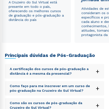
A Cruzeiro do Sul Virtual está
presente em todo o país,
Atividades de e
oferecendo os melhores cursos
consideram os o
de graduação e pós-graduação a
específicos e pro
distância do país
cada aluno e de
conhecimentos, 
atitudes, tornan
protagonista da
Principais dúvidas de Pós-Graduação
A certificação dos cursos de pós-graduação a
+
distância é a mesma da presencial?
Sed ut perspiciatis unde omnis iste natus error sit
Como faço para me inscrever em um curso de
+
voluptatem accusantium doloremque laudantium,
pós-graduação na Cruzeiro do Sul Virtual?
totam rem aperiam, eaque ipsa quae ab illo inventore
veritatis et quasi architecto beatae vitae dicta sunt
Sed ut perspiciatis unde omnis iste natus error sit
explicabo. Nemo enim ipsam voluptatem quia
Como são os cursos de pós-graduação da
+
voluptatem accusantium doloremque laudantium,
voluptas sit aspernatur aut odit aut fugit, sed quia
Cruzeiro do Sul Virtual?