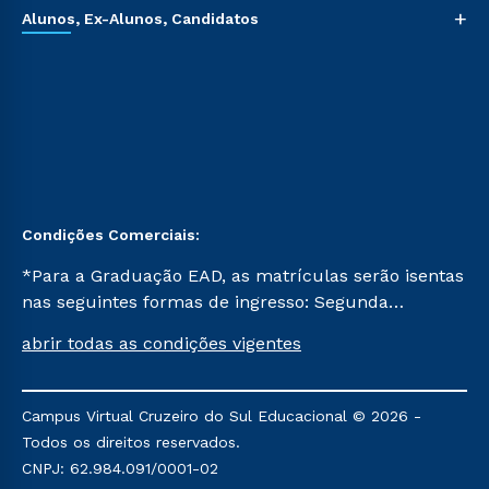
+
Alunos, Ex-Alunos, Candidatos
Condições Comerciais:
*Para a Graduação EAD, as matrículas serão isentas
nas seguintes formas de ingresso: Segunda
Graduação, Segunda Graduação 2.0 e Transferência.
abrir todas as condições vigentes
Já para as demais, a taxa de matrícula será de R$
49. *Para a Pós-graduação EAD, as ofertas
mencionadas são referentes aos cursos: Ensino
Campus Virtual Cruzeiro do Sul Educacional © 2026 -
Religioso, Geografia para a Docência e Metodologia
Todos os direitos reservados.
do Ensino de História: Questões Atuais.
CNPJ: 62.984.091/0001-02