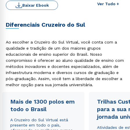
Ver Tudo +
Baixar Ebook
Diferenciais Cruzeiro do Sul
Ao escolher a Cruzeiro do Sul Virtual, você conta com a
qualidade e tradição de um dos maiores grupos
educacionais de ensino superior do Brasil. Nosso
Rápido e fácil
compromisso é oferecer ao aluno qualidade de ensino com
WhatsApp
métodos inovadores e docentes especializados, além de
ou
infraestrutura moderna e diversos cursos de graduação e
pós-graduação. Assim, você tem a liberdade de escolher a
melhor opção para sua jornada universitária.
Mais de 1300 polos em
Trilhas Cus
todo o Brasil
para a sua
jornada uni
Estou de acordo com a
Política de Privacidade.
e
A Cruzeiro do Sul Virtual está
autorizo que meus dados sejam utilizados para o
presente em todo o país,
envio de conteúdos da Cruzeiro do Sul.
Atividades de e