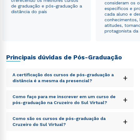
oferecendo os melhores cursos
consideram os o
de graduação e pós-graduação a
específicos e pro
distância do país
cada aluno e de
conhecimentos, 
atitudes, tornan
protagonista da
Principais dúvidas de Pós-Graduação
A certificação dos cursos de pós-graduação a
+
distância é a mesma da presencial?
Sed ut perspiciatis unde omnis iste natus error sit
Como faço para me inscrever em um curso de
+
voluptatem accusantium doloremque laudantium,
pós-graduação na Cruzeiro do Sul Virtual?
totam rem aperiam, eaque ipsa quae ab illo inventore
veritatis et quasi architecto beatae vitae dicta sunt
Sed ut perspiciatis unde omnis iste natus error sit
explicabo. Nemo enim ipsam voluptatem quia
Como são os cursos de pós-graduação da
+
voluptatem accusantium doloremque laudantium,
voluptas sit aspernatur aut odit aut fugit, sed quia
Cruzeiro do Sul Virtual?
totam rem aperiam, eaque ipsa quae ab illo inventore
consequuntur magni dolores eos qui ratione
veritatis et quasi architecto beatae vitae dicta sunt
voluptatem sequi nesciunt.
Sed ut perspiciatis unde omnis iste natus error sit