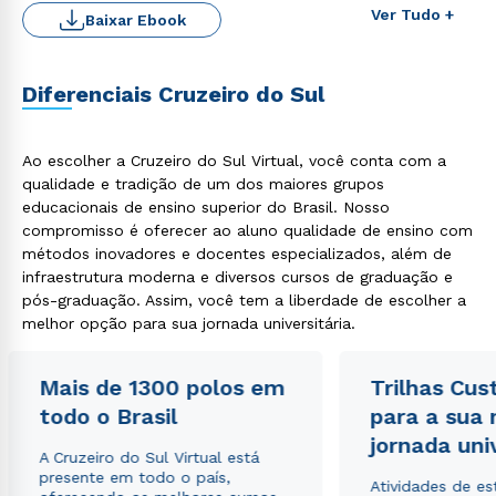
Ver Tudo +
Baixar Ebook
Diferenciais Cruzeiro do Sul
Ao escolher a Cruzeiro do Sul Virtual, você conta com a
Rápido e fácil
qualidade e tradição de um dos maiores grupos
WhatsApp
educacionais de ensino superior do Brasil. Nosso
ou
compromisso é oferecer ao aluno qualidade de ensino com
métodos inovadores e docentes especializados, além de
infraestrutura moderna e diversos cursos de graduação e
pós-graduação. Assim, você tem a liberdade de escolher a
melhor opção para sua jornada universitária.
Mais de 1300 polos em
Trilhas Cus
Estou de acordo com a
Política de Privacidade.
e
autorizo que meus dados sejam utilizados para o
todo o Brasil
para a sua
envio de conteúdos da Cruzeiro do Sul.
jornada uni
A Cruzeiro do Sul Virtual está
presente em todo o país,
Atividades de e