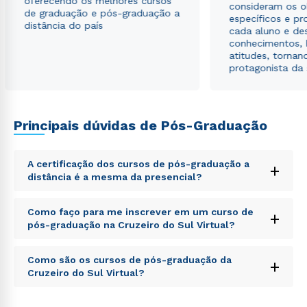
oferecendo os melhores cursos
consideram os o
de graduação e pós-graduação a
específicos e pro
distância do país
cada aluno e de
conhecimentos, 
atitudes, tornan
protagonista da
Principais dúvidas de Pós-Graduação
A certificação dos cursos de pós-graduação a
+
distância é a mesma da presencial?
Sed ut perspiciatis unde omnis iste natus error sit
Como faço para me inscrever em um curso de
+
voluptatem accusantium doloremque laudantium,
pós-graduação na Cruzeiro do Sul Virtual?
totam rem aperiam, eaque ipsa quae ab illo inventore
veritatis et quasi architecto beatae vitae dicta sunt
Sed ut perspiciatis unde omnis iste natus error sit
explicabo. Nemo enim ipsam voluptatem quia
Como são os cursos de pós-graduação da
+
voluptatem accusantium doloremque laudantium,
voluptas sit aspernatur aut odit aut fugit, sed quia
Cruzeiro do Sul Virtual?
totam rem aperiam, eaque ipsa quae ab illo inventore
consequuntur magni dolores eos qui ratione
veritatis et quasi architecto beatae vitae dicta sunt
voluptatem sequi nesciunt.
Sed ut perspiciatis unde omnis iste natus error sit