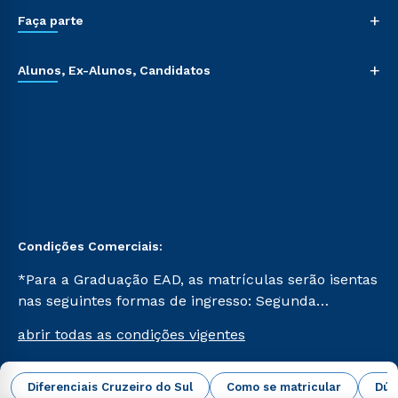
+
Faça parte
+
Alunos, Ex-Alunos, Candidatos
Condições Comerciais:
*Para a Graduação EAD, as matrículas serão isentas
nas seguintes formas de ingresso: Segunda
Graduação, Segunda Graduação 2.0 e Transferência.
abrir todas as condições vigentes
Já para as demais, a taxa de matrícula será de R$
49. *Para a Pós-graduação EAD, as ofertas
mencionadas são referentes aos cursos: Ensino
Diferenciais Cruzeiro do Sul
Como se matricular
Dúv
Campus Virtual Cruzeiro do Sul Educacional © 2026 -