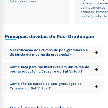
distância do país
envio de conteúdos da Cruzeiro do Sul.
cada aluno e de
conhecimentos, 
atitudes, tornan
protagonista da
Principais dúvidas de Pós-Graduação
A certificação dos cursos de pós-graduação a
+
distância é a mesma da presencial?
Sed ut perspiciatis unde omnis iste natus error sit
Como faço para me inscrever em um curso de
+
voluptatem accusantium doloremque laudantium,
pós-graduação na Cruzeiro do Sul Virtual?
totam rem aperiam, eaque ipsa quae ab illo inventore
veritatis et quasi architecto beatae vitae dicta sunt
Sed ut perspiciatis unde omnis iste natus error sit
explicabo. Nemo enim ipsam voluptatem quia
Como são os cursos de pós-graduação da
+
voluptatem accusantium doloremque laudantium,
voluptas sit aspernatur aut odit aut fugit, sed quia
Cruzeiro do Sul Virtual?
totam rem aperiam, eaque ipsa quae ab illo inventore
consequuntur magni dolores eos qui ratione
veritatis et quasi architecto beatae vitae dicta sunt
voluptatem sequi nesciunt.
Sed ut perspiciatis unde omnis iste natus error sit
explicabo. Nemo enim ipsam voluptatem quia
voluptatem accusantium doloremque laudantium,
voluptas sit aspernatur aut odit aut fugit, sed quia