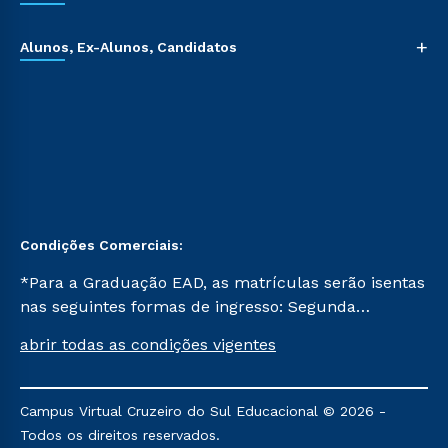
+
Alunos, Ex-Alunos, Candidatos
Condições Comerciais:
*Para a Graduação EAD, as matrículas serão isentas
nas seguintes formas de ingresso: Segunda
Graduação, Segunda Graduação 2.0 e Transferência.
abrir todas as condições vigentes
Já para as demais, a taxa de matrícula será de R$
49. *Para a Pós-graduação EAD, as ofertas
mencionadas são referentes aos cursos: Ensino
Campus Virtual Cruzeiro do Sul Educacional © 2026 -
Religioso, Geografia para a Docência e Metodologia
Todos os direitos reservados.