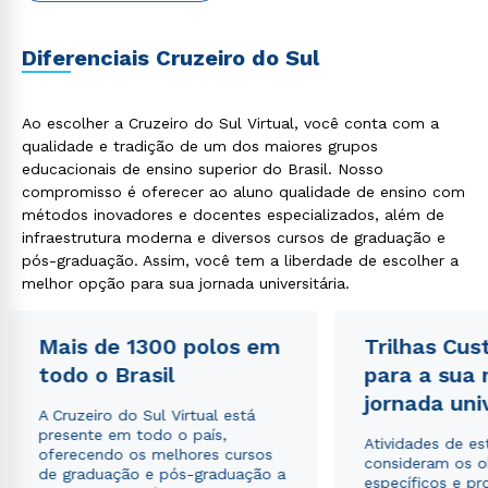
Diferenciais Cruzeiro do Sul
Ao escolher a Cruzeiro do Sul Virtual, você conta com a
qualidade e tradição de um dos maiores grupos
educacionais de ensino superior do Brasil. Nosso
compromisso é oferecer ao aluno qualidade de ensino com
métodos inovadores e docentes especializados, além de
Rápido e fácil
infraestrutura moderna e diversos cursos de graduação e
WhatsApp
pós-graduação. Assim, você tem a liberdade de escolher a
melhor opção para sua jornada universitária.
ou
Mais de 1300 polos em
Trilhas Cus
todo o Brasil
para a sua
jornada uni
A Cruzeiro do Sul Virtual está
presente em todo o país,
Atividades de e
oferecendo os melhores cursos
Estou de acordo com a
Política de Privacidade.
e
consideram os o
de graduação e pós-graduação a
autorizo que meus dados sejam utilizados para o
específicos e pro