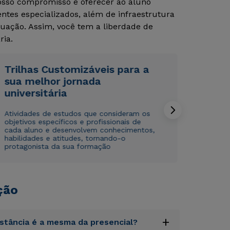
Nosso compromisso é oferecer ao aluno
tes especializados, além de infraestrutura
uação. Assim, você tem a liberdade de
ria.
Trilhas Customizáveis para a
sua melhor jornada
Rápido e fácil
Rápido e fácil
universitária
WhatsApp
WhatsApp
ou
ou
Atividades de estudos que consideram os
objetivos específicos e profissionais de
cada aluno e desenvolvem conhecimentos,
habilidades e atitudes, tornando-o
protagonista da sua formação
ção
Estou de acordo com a
Estou de acordo com a
Política de Privacidade.
Política de Privacidade.
e
e
autorizo que meus dados sejam utilizados para o
autorizo que meus dados sejam utilizados para o
envio de conteúdos da Cruzeiro do Sul.
envio de conteúdos da Cruzeiro do Sul.
+
istância é a mesma da presencial?