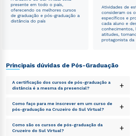
presente em todo o país,
Atividades de e
oferecendo os melhores cursos
consideram os o
de graduação e pós-graduação a
específicos e pro
distância do país
cada aluno e de
conhecimentos, 
atitudes, tornan
protagonista da
Principais dúvidas de Pós-Graduação
A certificação dos cursos de pós-graduação a
+
distância é a mesma da presencial?
Sed ut perspiciatis unde omnis iste natus error sit
Como faço para me inscrever em um curso de
+
voluptatem accusantium doloremque laudantium,
pós-graduação na Cruzeiro do Sul Virtual?
totam rem aperiam, eaque ipsa quae ab illo inventore
veritatis et quasi architecto beatae vitae dicta sunt
Sed ut perspiciatis unde omnis iste natus error sit
explicabo. Nemo enim ipsam voluptatem quia
Como são os cursos de pós-graduação da
+
voluptatem accusantium doloremque laudantium,
voluptas sit aspernatur aut odit aut fugit, sed quia
Cruzeiro do Sul Virtual?
totam rem aperiam, eaque ipsa quae ab illo inventore