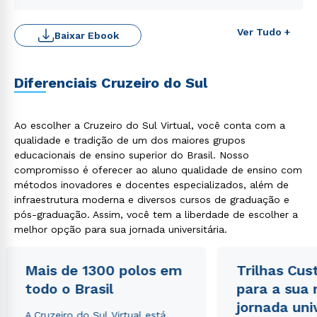
Ver Tudo +
Baixar Ebook
Diferenciais Cruzeiro do Sul
Rápido e fácil
Ao escolher a Cruzeiro do Sul Virtual, você conta com a
WhatsApp
qualidade e tradição de um dos maiores grupos
ou
educacionais de ensino superior do Brasil. Nosso
compromisso é oferecer ao aluno qualidade de ensino com
métodos inovadores e docentes especializados, além de
infraestrutura moderna e diversos cursos de graduação e
pós-graduação. Assim, você tem a liberdade de escolher a
melhor opção para sua jornada universitária.
Estou de acordo com a
Política de Privacidade.
e
Mais de 1300 polos em
Trilhas Cus
autorizo que meus dados sejam utilizados para o
todo o Brasil
para a sua
envio de conteúdos da Cruzeiro do Sul.
jornada uni
A Cruzeiro do Sul Virtual está