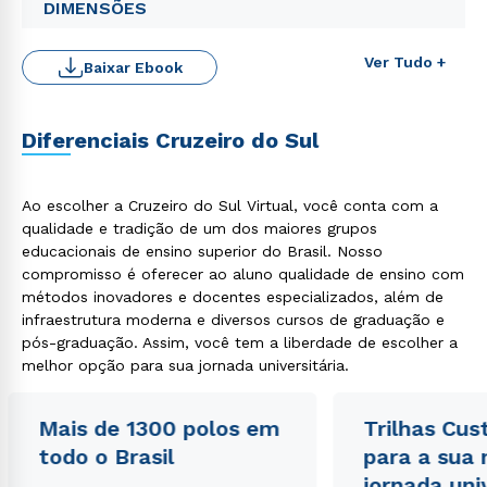
DIMENSÕES
Ver Tudo +
Baixar Ebook
Diferenciais Cruzeiro do Sul
Rápido e fácil
WhatsApp
Ao escolher a Cruzeiro do Sul Virtual, você conta com a
qualidade e tradição de um dos maiores grupos
ou
educacionais de ensino superior do Brasil. Nosso
compromisso é oferecer ao aluno qualidade de ensino com
métodos inovadores e docentes especializados, além de
infraestrutura moderna e diversos cursos de graduação e
pós-graduação. Assim, você tem a liberdade de escolher a
melhor opção para sua jornada universitária.
Estou de acordo com a
Política de Privacidade.
e
Mais de 1300 polos em
Trilhas Cus
autorizo que meus dados sejam utilizados para o
envio de conteúdos da Cruzeiro do Sul.
todo o Brasil
para a sua
jornada uni