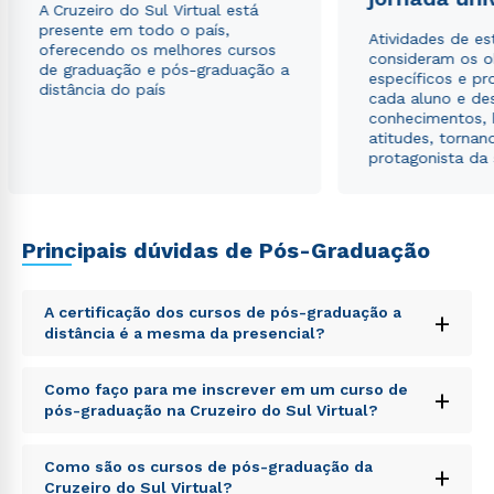
A Cruzeiro do Sul Virtual está
presente em todo o país,
Atividades de e
oferecendo os melhores cursos
consideram os o
de graduação e pós-graduação a
específicos e pro
distância do país
cada aluno e de
conhecimentos, 
atitudes, tornan
protagonista da
Principais dúvidas de Pós-Graduação
A certificação dos cursos de pós-graduação a
+
distância é a mesma da presencial?
Sed ut perspiciatis unde omnis iste natus error sit
Como faço para me inscrever em um curso de
+
voluptatem accusantium doloremque laudantium,
pós-graduação na Cruzeiro do Sul Virtual?
totam rem aperiam, eaque ipsa quae ab illo inventore
veritatis et quasi architecto beatae vitae dicta sunt
Sed ut perspiciatis unde omnis iste natus error sit
explicabo. Nemo enim ipsam voluptatem quia
Como são os cursos de pós-graduação da
+
voluptatem accusantium doloremque laudantium,
voluptas sit aspernatur aut odit aut fugit, sed quia
Cruzeiro do Sul Virtual?