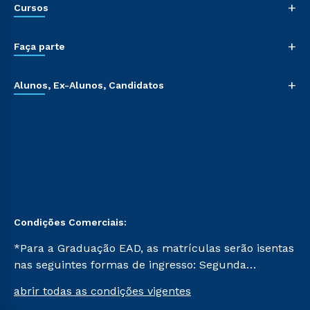
+
Cursos
+
Faça parte
+
Alunos, Ex-Alunos, Candidatos
Condições Comerciais:
*Para a Graduação EAD, as matrículas serão isentas
nas seguintes formas de ingresso: Segunda
Graduação, Segunda Graduação 2.0 e Transferência.
abrir todas as condições vigentes
Já para as demais, a taxa de matrícula será de R$