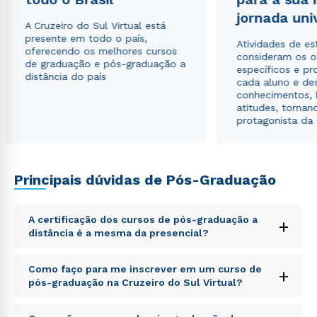
Estou de acordo com a
Política de Privacidade.
e
jornada uni
A Cruzeiro do Sul Virtual está
autorizo que meus dados sejam utilizados para o
presente em todo o país,
envio de conteúdos da Cruzeiro do Sul.
Atividades de e
oferecendo os melhores cursos
consideram os o
de graduação e pós-graduação a
específicos e pro
distância do país
cada aluno e de
conhecimentos, 
atitudes, tornan
protagonista da
Principais dúvidas de Pós-Graduação
A certificação dos cursos de pós-graduação a
+
distância é a mesma da presencial?
Sed ut perspiciatis unde omnis iste natus error sit
Como faço para me inscrever em um curso de
+
voluptatem accusantium doloremque laudantium,
pós-graduação na Cruzeiro do Sul Virtual?
totam rem aperiam, eaque ipsa quae ab illo inventore
veritatis et quasi architecto beatae vitae dicta sunt
Sed ut perspiciatis unde omnis iste natus error sit