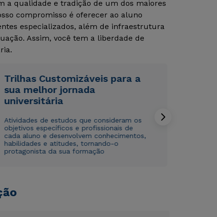
om a qualidade e tradição de um dos maiores
Nosso compromisso é oferecer ao aluno
tes especializados, além de infraestrutura
Rápido e fácil
Rápido e fácil
WhatsApp
WhatsApp
uação. Assim, você tem a liberdade de
ria.
ou
ou
Trilhas Customizáveis para a
sua melhor jornada
universitária
Atividades de estudos que consideram os
Estou de acordo com a
Estou de acordo com a
Política de Privacidade.
Política de Privacidade.
e
e
objetivos específicos e profissionais de
autorizo que meus dados sejam utilizados para o
autorizo que meus dados sejam utilizados para o
cada aluno e desenvolvem conhecimentos,
envio de conteúdos da Cruzeiro do Sul.
envio de conteúdos da Cruzeiro do Sul.
habilidades e atitudes, tornando-o
protagonista da sua formação
ção