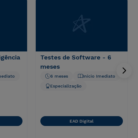
igência
Testes de Software - 6
meses
mediato
6 meses
Início Imediato
Especialização
EAD Digital