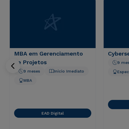
MBA em Gerenciamento
Cyberse
de Projetos
9 me
9 meses
Início Imediato
Espec
MBA
EAD Digital