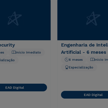
curity
Engenharia de Intel
Artificial - 6 meses
ses
Início Imediato
6 meses
Início I
ialização
Especialização
EAD Digital
EAD Digital