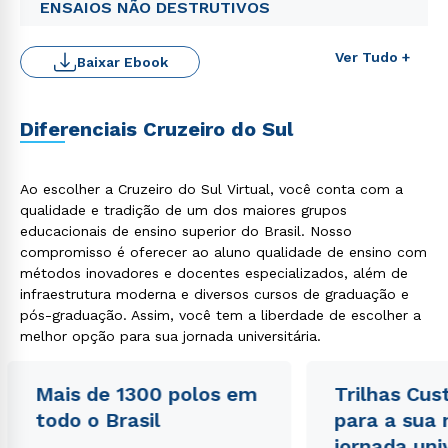
ENSAIOS NÃO DESTRUTIVOS
Ver Tudo +
Baixar Ebook
Diferenciais Cruzeiro do Sul
Ao escolher a Cruzeiro do Sul Virtual, você conta com a
qualidade e tradição de um dos maiores grupos
Rápido e fácil
educacionais de ensino superior do Brasil. Nosso
WhatsApp
compromisso é oferecer ao aluno qualidade de ensino com
ou
métodos inovadores e docentes especializados, além de
infraestrutura moderna e diversos cursos de graduação e
pós-graduação. Assim, você tem a liberdade de escolher a
melhor opção para sua jornada universitária.
Mais de 1300 polos em
Trilhas Cus
todo o Brasil
para a sua
Estou de acordo com a
Política de Privacidade.
e
autorizo que meus dados sejam utilizados para o
jornada uni