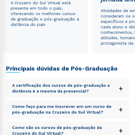
A Cruzeiro do Sul Virtual está
envio de conteúdos da Cruzeiro do Sul.
presente em todo o país,
Atividades de e
oferecendo os melhores cursos
consideram os o
de graduação e pós-graduação a
específicos e pro
distância do país
cada aluno e de
conhecimentos, 
atitudes, tornan
protagonista da
Principais dúvidas de Pós-Graduação
A certificação dos cursos de pós-graduação a
+
distância é a mesma da presencial?
Sed ut perspiciatis unde omnis iste natus error sit
Como faço para me inscrever em um curso de
+
voluptatem accusantium doloremque laudantium,
pós-graduação na Cruzeiro do Sul Virtual?
totam rem aperiam, eaque ipsa quae ab illo inventore
veritatis et quasi architecto beatae vitae dicta sunt
Sed ut perspiciatis unde omnis iste natus error sit
explicabo. Nemo enim ipsam voluptatem quia
Como são os cursos de pós-graduação da
+
voluptatem accusantium doloremque laudantium,
voluptas sit aspernatur aut odit aut fugit, sed quia
Cruzeiro do Sul Virtual?