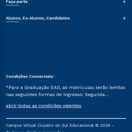
+
Faça parte
+
Alunos, Ex-Alunos, Candidatos
Condições Comerciais:
*Para a Graduação EAD, as matrículas serão isentas
nas seguintes formas de ingresso: Segunda
Graduação, Segunda Graduação 2.0 e Transferência.
abrir todas as condições vigentes
Já para as demais, a taxa de matrícula será de R$
49. *Para a Pós-graduação EAD, as ofertas
mencionadas são referentes aos cursos: Ensino
Campus Virtual Cruzeiro do Sul Educacional © 2026 -
Religioso, Geografia para a Docência e Metodologia