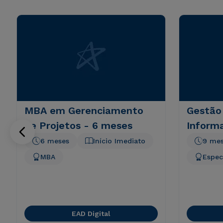
MBA em Gerenciamento
Gestão
de Projetos - 6 meses
Inform
6 meses
Início Imediato
9 me
MBA
Espec
EAD Digital