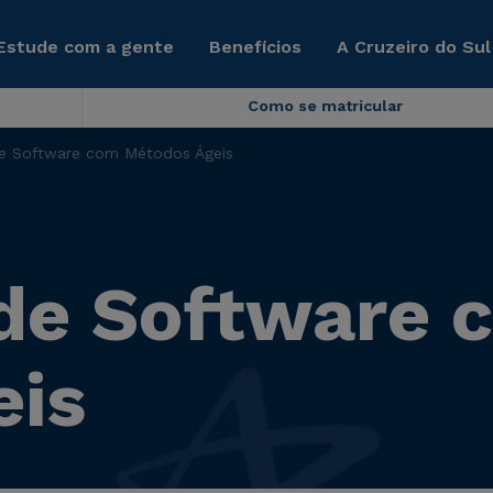
Estude com a gente
Benefícios
A Cruzeiro do Sul
Como se matricular
de Software com Métodos Ágeis
de Software 
eis