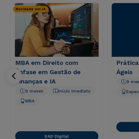
Novidade em IA
MBA em Direito com
Prátic
Ênfase em Gestão de
Ágeis
Finanças e IA
9 me
9 meses
Início Imediato
Espec
MBA
EAD Digital