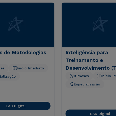
as de Metodologias
Inteligência para
Treinamento e
Desenvolvimento (
ses
Início Imediato
Corporativo
9 meses
Início I
ialização
Especialização
EAD Digital
EAD Digital