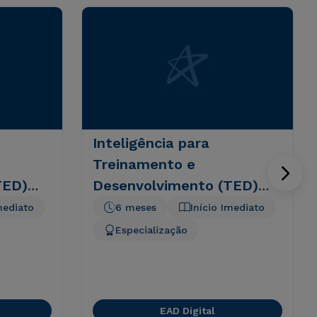
Inteligência para
Treinamento e
TED)
Desenvolvimento (TED)
Corporativo - 6 meses
mediato
6 meses
Início Imediato
Especialização
EAD Digital