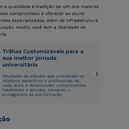
om a qualidade e tradição de um dos maiores
Nosso compromisso é oferecer ao aluno
tes especializados, além de infraestrutura
uação. Assim, você tem a liberdade de
ria.
Trilhas Customizáveis para a
sua melhor jornada
Rápido e fácil
Rápido e fácil
WhatsApp
WhatsApp
universitária
ou
ou
Atividades de estudos que consideram os
objetivos específicos e profissionais de
cada aluno e desenvolvem conhecimentos,
habilidades e atitudes, tornando-o
protagonista da sua formação
Estou de acordo com a
Estou de acordo com a
Política de Privacidade.
Política de Privacidade.
e
e
ção
autorizo que meus dados sejam utilizados para o
autorizo que meus dados sejam utilizados para o
envio de conteúdos da Cruzeiro do Sul.
envio de conteúdos da Cruzeiro do Sul.