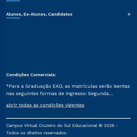
+
Alunos, Ex-Alunos, Candidatos
Condições Comerciais:
*Para a Graduação EAD, as matrículas serão isentas
nas seguintes formas de ingresso: Segunda
Graduação, Segunda Graduação 2.0 e Transferência.
abrir todas as condições vigentes
Já para as demais, a taxa de matrícula será de R$
49. *Para a Pós-graduação EAD, as ofertas
mencionadas são referentes aos cursos: Ensino
Campus Virtual Cruzeiro do Sul Educacional © 2026 -
Religioso, Geografia para a Docência e Metodologia
Todos os direitos reservados.