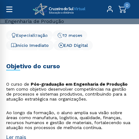
0
Especialização
12 meses
Pós-Graduação
Engenharia e Tecnologia
Engenharia de Produção
Início Imediato
EAD Digital
Engenharia de Produção
Objetivo do curso
O curso de
Pós-graduação em Engenharia de Produção
tem como objetivo desenvolver competências na gestão
de processos e sistemas produtivos, contribuindo para a
atuação estratégica nas organizações.
Ao longo da formação, o aluno amplia sua visão sobre
áreas como manufatura, logística, qualidade, finanças,
recursos humanos e gestão de materiais, fortalecendo sua
atuação nos processos de melhoria contínua.
Ler mais