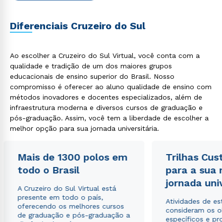
Diferenciais Cruzeiro do Sul
Ao escolher a Cruzeiro do Sul Virtual, você conta com a
qualidade e tradição de um dos maiores grupos
educacionais de ensino superior do Brasil. Nosso
compromisso é oferecer ao aluno qualidade de ensino com
métodos inovadores e docentes especializados, além de
Rápido e fácil
infraestrutura moderna e diversos cursos de graduação e
WhatsApp
pós-graduação. Assim, você tem a liberdade de escolher a
melhor opção para sua jornada universitária.
ou
Mais de 1300 polos em
Trilhas Cus
todo o Brasil
para a sua
jornada uni
A Cruzeiro do Sul Virtual está
presente em todo o país,
Atividades de e
oferecendo os melhores cursos
Estou de acordo com a
Política de Privacidade.
e
consideram os o
de graduação e pós-graduação a
autorizo que meus dados sejam utilizados para o
específicos e pro