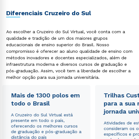
Diferenciais Cruzeiro do Sul
Ao escolher a Cruzeiro do Sul Virtual, você conta com a
qualidade e tradição de um dos maiores grupos
educacionais de ensino superior do Brasil. Nosso
Rápido e fácil
WhatsApp
compromisso é oferecer ao aluno qualidade de ensino com
métodos inovadores e docentes especializados, além de
ou
infraestrutura moderna e diversos cursos de graduação e
pós-graduação. Assim, você tem a liberdade de escolher a
melhor opção para sua jornada universitária.
Mais de 1300 polos em
Trilhas Cus
todo o Brasil
para a sua
Estou de acordo com a
Política de Privacidade.
e
jornada uni
autorizo que meus dados sejam utilizados para o
A Cruzeiro do Sul Virtual está
envio de conteúdos da Cruzeiro do Sul.
presente em todo o país,
Atividades de e
oferecendo os melhores cursos
consideram os o
de graduação e pós-graduação a
específicos e pro
distância do país