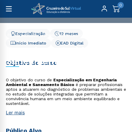
0
Especialização
12 meses
Pós-Graduação
Engenharia e Tecnologia
Engenharia Ambiental e Saneamento Básico
Início Imediato
EAD Digital
Engenharia Ambiental e
Saneamento Básico
Objetivo do curso
O objetivo do curso de
Especialização em Engenharia
Ambiental e Saneamento Básico
é preparar profissionais
aptos a atuarem no diagnóstico de problemas ambientais e
no estudo de soluções integradas que permitam a
convivência humana em um meio ambiente equilibrado e
sustentável.
Ler mais
Público Alvo