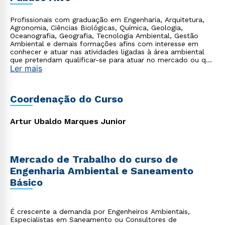
Profissionais com graduação em Engenharia, Arquitetura,
Agronomia, Ciências Biológicas, Química, Geologia,
Oceanografia, Geografia, Tecnologia Ambiental, Gestão
Ambiental e demais formações afins com interesse em
conhecer e atuar nas atividades ligadas à área ambiental
que pretendam qualificar-se para atuar no mercado ou que
Ler mais
já atuam na área e que necessitam de uma reciclagem para
se preparar para novas funções e se posicionar no
mercado; Também para profissionais recém-graduados que
buscam formação específica nesta área para ampliação de
Coordenação do Curso
conhecimentos ou como projeto de carreira.
Artur Ubaldo Marques Junior
Mercado de Trabalho do curso de
Engenharia Ambiental e Saneamento
Básico
É crescente a demanda por Engenheiros Ambientais,
Especialistas em Saneamento ou Consultores de