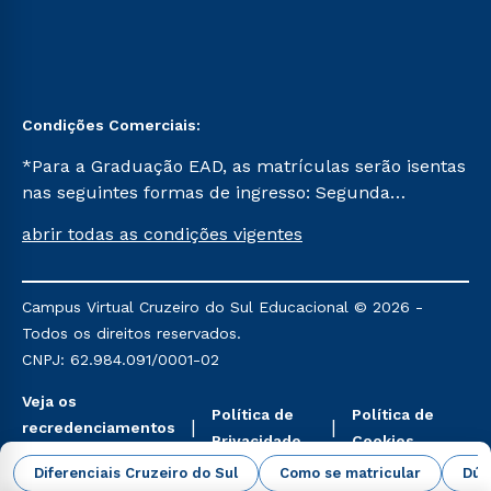
Condições Comerciais:
*Para a Graduação EAD, as matrículas serão isentas
nas seguintes formas de ingresso: Segunda
Graduação, Segunda Graduação 2.0 e Transferência.
abrir todas as condições vigentes
Já para as demais, a taxa de matrícula será de R$
49. *Para a Pós-graduação EAD, as ofertas
mencionadas são referentes aos cursos: Ensino
Campus Virtual Cruzeiro do Sul Educacional © 2026 -
Religioso, Geografia para a Docência e Metodologia
Todos os direitos reservados.
do Ensino de História: Questões Atuais.
CNPJ: 62.984.091/0001-02
Veja os
Política de
Política de
recredenciamentos
Privacidade
Cookies
aqui
Diferenciais Cruzeiro do Sul
Como se matricular
Dúv