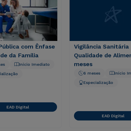
Pública com Ênfase
Vigilância Sanitária
de da Família
Qualidade de Alime
meses
ses
Início Imediato
6 meses
Início I
ialização
Especialização
EAD Digital
EAD Digital