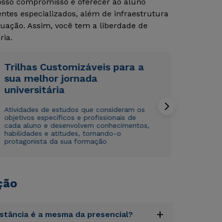
Nosso compromisso é oferecer ao aluno
tes especializados, além de infraestrutura
uação. Assim, você tem a liberdade de
ria.
Trilhas Customizáveis para a
sua melhor jornada
Rápido e fácil
Rápido e fácil
universitária
WhatsApp
WhatsApp
ou
ou
Atividades de estudos que consideram os
objetivos específicos e profissionais de
cada aluno e desenvolvem conhecimentos,
habilidades e atitudes, tornando-o
protagonista da sua formação
ção
Estou de acordo com a
Estou de acordo com a
Política de Privacidade.
Política de Privacidade.
e
e
autorizo que meus dados sejam utilizados para o
autorizo que meus dados sejam utilizados para o
envio de conteúdos da Cruzeiro do Sul.
envio de conteúdos da Cruzeiro do Sul.
+
istância é a mesma da presencial?