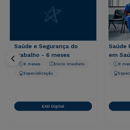
Saúde e Segurança do
Saúde 
Trabalho - 6 meses
em Saú
6 meses
Início Imediato
9 me
Especialização
Espec
EAD Digital