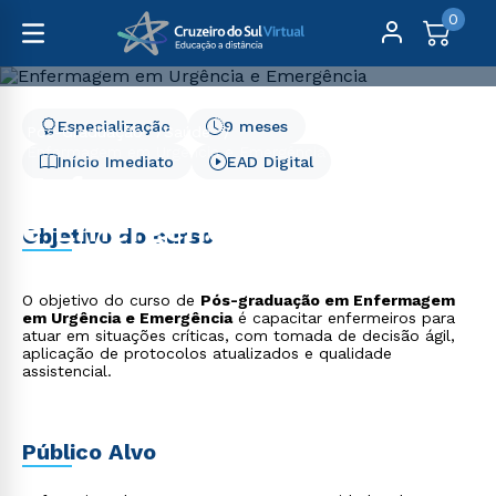
0
Especialização
9 meses
Pós-Graduação
Saúde
Enfermagem em Urgência e Emergência
Início Imediato
EAD Digital
Enfermagem em Urgência
e Emergência
Objetivo do curso
O objetivo do curso de
Pós-graduação em Enfermagem
em Urgência e Emergência
é capacitar enfermeiros para
atuar em situações críticas, com tomada de decisão ágil,
aplicação de protocolos atualizados e qualidade
assistencial.
Público Alvo