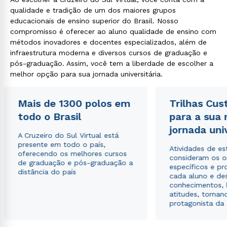
qualidade e tradição de um dos maiores grupos
educacionais de ensino superior do Brasil. Nosso
compromisso é oferecer ao aluno qualidade de ensino com
métodos inovadores e docentes especializados, além de
infraestrutura moderna e diversos cursos de graduação e
pós-graduação. Assim, você tem a liberdade de escolher a
melhor opção para sua jornada universitária.
Rápido e fácil
WhatsApp
Mais de 1300 polos em
Trilhas Cus
ou
todo o Brasil
para a sua
jornada uni
A Cruzeiro do Sul Virtual está
presente em todo o país,
Atividades de e
oferecendo os melhores cursos
consideram os o
de graduação e pós-graduação a
específicos e pro
distância do país
cada aluno e de
conhecimentos, 
Estou de acordo com a
Política de Privacidade.
e
atitudes, tornan
autorizo que meus dados sejam utilizados para o
protagonista da
envio de conteúdos da Cruzeiro do Sul.