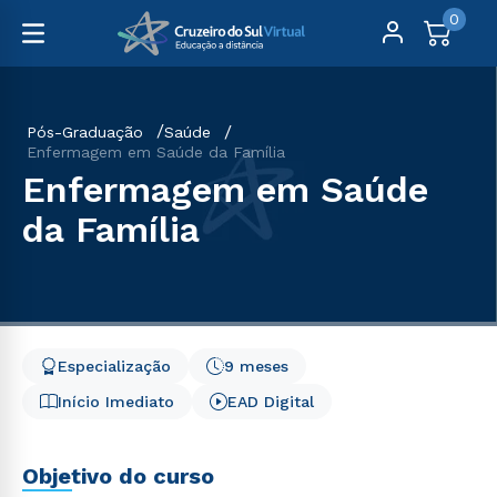
0
Pós-Graduação
Saúde
Enfermagem em Saúde da Família
Enfermagem em Saúde
da Família
Especialização
9 meses
Início Imediato
EAD Digital
Objetivo do curso