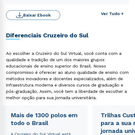
Ver Tudo +
Baixar Ebook
Diferenciais Cruzeiro do Sul
Ao escolher a Cruzeiro do Sul Virtual, você conta com a
qualidade e tradição de um dos maiores grupos
educacionais de ensino superior do Brasil. Nosso
compromisso é oferecer ao aluno qualidade de ensino com
métodos inovadores e docentes especializados, além de
Rápido e fácil
infraestrutura moderna e diversos cursos de graduação e
WhatsApp
pós-graduação. Assim, você tem a liberdade de escolher a
ou
melhor opção para sua jornada universitária.
Mais de 1300 polos em
Trilhas Cus
todo o Brasil
para a sua
jornada uni
A Cruzeiro do Sul Virtual está