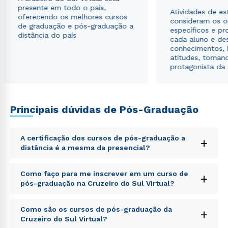
presente em todo o país,
Atividades de e
oferecendo os melhores cursos
consideram os o
de graduação e pós-graduação a
específicos e pro
distância do país
cada aluno e de
conhecimentos, 
atitudes, tornan
protagonista da
Principais dúvidas de Pós-Graduação
A certificação dos cursos de pós-graduação a
+
distância é a mesma da presencial?
Sed ut perspiciatis unde omnis iste natus error sit
Como faço para me inscrever em um curso de
+
voluptatem accusantium doloremque laudantium,
pós-graduação na Cruzeiro do Sul Virtual?
totam rem aperiam, eaque ipsa quae ab illo inventore
veritatis et quasi architecto beatae vitae dicta sunt
Sed ut perspiciatis unde omnis iste natus error sit
explicabo. Nemo enim ipsam voluptatem quia
Como são os cursos de pós-graduação da
+
voluptatem accusantium doloremque laudantium,
voluptas sit aspernatur aut odit aut fugit, sed quia
Cruzeiro do Sul Virtual?
totam rem aperiam, eaque ipsa quae ab illo inventore