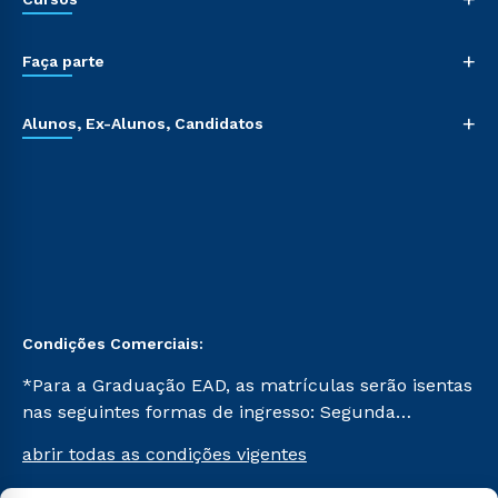
+
Faça parte
+
Alunos, Ex-Alunos, Candidatos
Condições Comerciais:
*Para a Graduação EAD, as matrículas serão isentas
nas seguintes formas de ingresso: Segunda
Graduação, Segunda Graduação 2.0 e Transferência.
abrir todas as condições vigentes
Já para as demais, a taxa de matrícula será de R$
49. *Para a Pós-graduação EAD, as ofertas