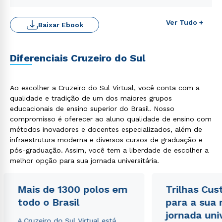
Ver Tudo +
Baixar Ebook
Diferenciais Cruzeiro do Sul
Rápido e fácil
Ao escolher a Cruzeiro do Sul Virtual, você conta com a
WhatsApp
qualidade e tradição de um dos maiores grupos
ou
educacionais de ensino superior do Brasil. Nosso
compromisso é oferecer ao aluno qualidade de ensino com
métodos inovadores e docentes especializados, além de
infraestrutura moderna e diversos cursos de graduação e
pós-graduação. Assim, você tem a liberdade de escolher a
melhor opção para sua jornada universitária.
Estou de acordo com a
Política de Privacidade.
e
Mais de 1300 polos em
Trilhas Cus
autorizo que meus dados sejam utilizados para o
todo o Brasil
para a sua
envio de conteúdos da Cruzeiro do Sul.
jornada uni
A Cruzeiro do Sul Virtual está