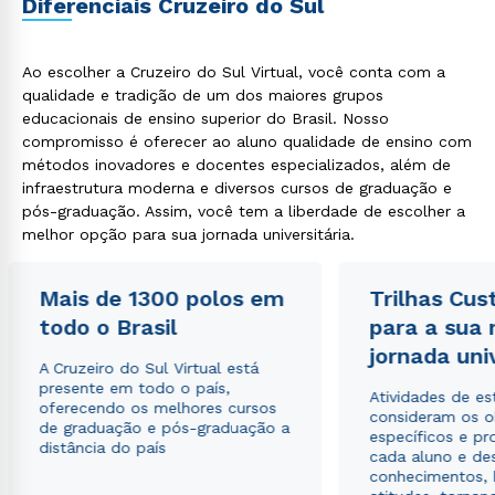
Diferenciais Cruzeiro do Sul
Ao escolher a Cruzeiro do Sul Virtual, você conta com a
qualidade e tradição de um dos maiores grupos
educacionais de ensino superior do Brasil. Nosso
compromisso é oferecer ao aluno qualidade de ensino com
Rápido e fácil
métodos inovadores e docentes especializados, além de
WhatsApp
infraestrutura moderna e diversos cursos de graduação e
ou
pós-graduação. Assim, você tem a liberdade de escolher a
melhor opção para sua jornada universitária.
Mais de 1300 polos em
Trilhas Cus
todo o Brasil
para a sua
jornada uni
A Cruzeiro do Sul Virtual está
Estou de acordo com a
Política de Privacidade.
e
presente em todo o país,
Atividades de e
autorizo que meus dados sejam utilizados para o
oferecendo os melhores cursos
consideram os o
envio de conteúdos da Cruzeiro do Sul.
de graduação e pós-graduação a
específicos e pro
distância do país
cada aluno e de
conhecimentos, 