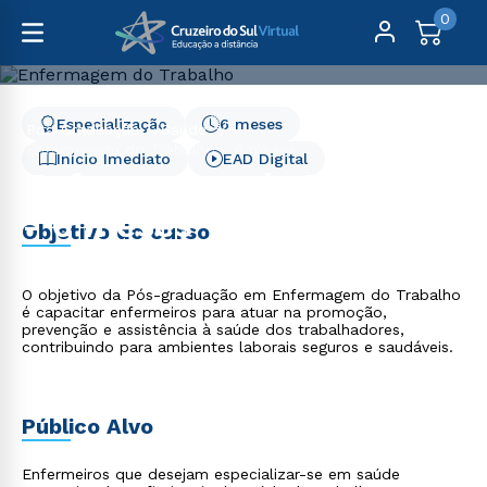
0
Especialização
6 meses
Pós-Graduação
Saúde
Enfermagem do Trabalho - 6 meses
Início Imediato
EAD Digital
Enfermagem do Trabalho
- 6 meses
Objetivo do curso
O objetivo da Pós-graduação em Enfermagem do Trabalho
é capacitar enfermeiros para atuar na promoção,
prevenção e assistência à saúde dos trabalhadores,
contribuindo para ambientes laborais seguros e saudáveis.
Público Alvo
Enfermeiros que desejam especializar-se em saúde