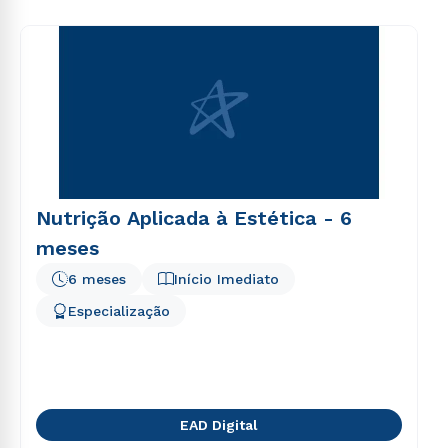
voluptas sit aspernatur aut odit aut fugit, sed quia
consequuntur magni dolores eos qui ratione
voluptatem sequi nesciunt.
Nutrição Aplicada à Estética - 6
meses
6 meses
Início Imediato
Especialização
EAD Digital