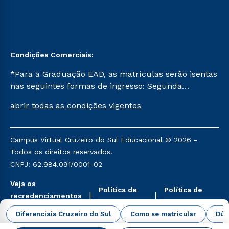
Condições Comerciais:
*Para a Graduação EAD, as matrículas serão isentas
nas seguintes formas de ingresso: Segunda
Graduação, Segunda Graduação 2.0 e Transferência.
abrir todas as condições vigentes
Já para as demais, a taxa de matrícula será de R$
49. *Para a Pós-graduação EAD, as ofertas
mencionadas são referentes aos cursos: Ensino
Campus Virtual Cruzeiro do Sul Educacional © 2026 -
Religioso, Geografia para a Docência e Metodologia
Todos os direitos reservados.
do Ensino de História: Questões Atuais.
CNPJ: 62.984.091/0001-02
Veja os
Política de
Política de
recredenciamentos
Privacidade
Cookies
aqui
Diferenciais Cruzeiro do Sul
Como se matricular
Dúv