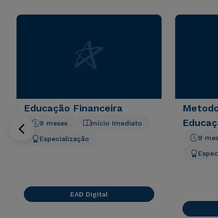
Educação Financeira
Metodo
Educaç
9 meses
Início Imediato
9 me
Especialização
Espec
EAD Digital