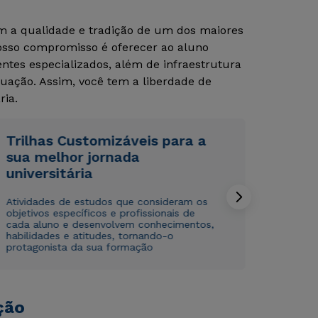
om a qualidade e tradição de um dos maiores
Nosso compromisso é oferecer ao aluno
Rápido e fácil
Rápido e fácil
tes especializados, além de infraestrutura
WhatsApp
WhatsApp
uação. Assim, você tem a liberdade de
ou
ou
ria.
Trilhas Customizáveis para a
sua melhor jornada
universitária
Estou de acordo com a
Estou de acordo com a
Política de Privacidade.
Política de Privacidade.
e
e
Atividades de estudos que consideram os
autorizo que meus dados sejam utilizados para o
autorizo que meus dados sejam utilizados para o
objetivos específicos e profissionais de
envio de conteúdos da Cruzeiro do Sul.
envio de conteúdos da Cruzeiro do Sul.
cada aluno e desenvolvem conhecimentos,
habilidades e atitudes, tornando-o
protagonista da sua formação
ção