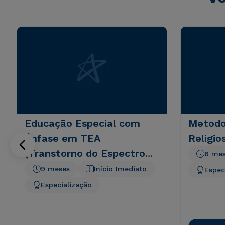
Educação Especial com
Metodo
Ênfase em TEA
Religio
(Transtorno do Espectro
6 me
Autista)
9 meses
Início Imediato
Espec
Especialização