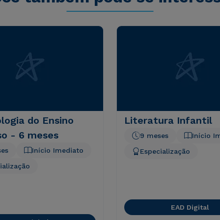
logia do Ensino
Literatura Infantil
so - 6 meses
9 meses
Início I
ses
Início Imediato
Especialização
ialização
EAD Digital