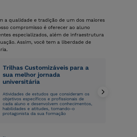
om a qualidade e tradição de um dos maiores
Nosso compromisso é oferecer ao aluno
Rápido e fácil
Rápido e fácil
WhatsApp
WhatsApp
tes especializados, além de infraestrutura
ou
ou
uação. Assim, você tem a liberdade de
ria.
Trilhas Customizáveis para a
sua melhor jornada
universitária
Estou de acordo com a
Estou de acordo com a
Política de Privacidade.
Política de Privacidade.
e
e
autorizo que meus dados sejam utilizados para o
autorizo que meus dados sejam utilizados para o
Atividades de estudos que consideram os
objetivos específicos e profissionais de
envio de conteúdos da Cruzeiro do Sul.
envio de conteúdos da Cruzeiro do Sul.
cada aluno e desenvolvem conhecimentos,
habilidades e atitudes, tornando-o
protagonista da sua formação