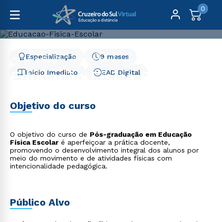
0
Especialização
9 meses
Pós-Graduação
Educação
Educação Física Escolar
Educação Física Escolar
Início Imediato
EAD Digital
Objetivo do curso
O objetivo do curso de
Pós-graduação em Educação
Física Escolar
é aperfeiçoar a prática docente,
promovendo o desenvolvimento integral dos alunos por
meio do movimento e de atividades físicas com
intencionalidade pedagógica.
Público Alvo