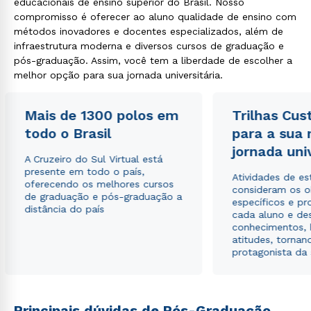
educacionais de ensino superior do Brasil. Nosso
compromisso é oferecer ao aluno qualidade de ensino com
métodos inovadores e docentes especializados, além de
infraestrutura moderna e diversos cursos de graduação e
pós-graduação. Assim, você tem a liberdade de escolher a
Rápido e fácil
melhor opção para sua jornada universitária.
WhatsApp
ou
Mais de 1300 polos em
Trilhas Cus
todo o Brasil
para a sua
jornada uni
A Cruzeiro do Sul Virtual está
presente em todo o país,
Atividades de e
oferecendo os melhores cursos
consideram os o
de graduação e pós-graduação a
específicos e pro
Estou de acordo com a
Política de Privacidade.
e
distância do país
cada aluno e de
autorizo que meus dados sejam utilizados para o
conhecimentos, 
envio de conteúdos da Cruzeiro do Sul.
atitudes, tornan
protagonista da
Principais dúvidas de Pós-Graduação