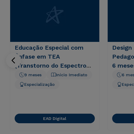
Educação Especial com
Design 
Ênfase em TEA
Pedagog
(Transtorno do Espectro
6 mese
Autista)
9 meses
Início Imediato
6 me
Especialização
Espec
EAD Digital