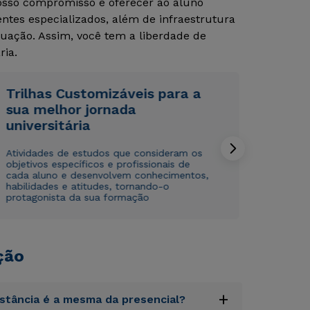
Nosso compromisso é oferecer ao aluno
tes especializados, além de infraestrutura
Rápido e fácil
Rápido e fácil
uação. Assim, você tem a liberdade de
WhatsApp
WhatsApp
ria.
ou
ou
Trilhas Customizáveis para a
sua melhor jornada
universitária
Atividades de estudos que consideram os
objetivos específicos e profissionais de
Estou de acordo com a
Estou de acordo com a
Política de Privacidade.
Política de Privacidade.
e
e
cada aluno e desenvolvem conhecimentos,
autorizo que meus dados sejam utilizados para o
autorizo que meus dados sejam utilizados para o
habilidades e atitudes, tornando-o
envio de conteúdos da Cruzeiro do Sul.
envio de conteúdos da Cruzeiro do Sul.
protagonista da sua formação
ção
+
istância é a mesma da presencial?