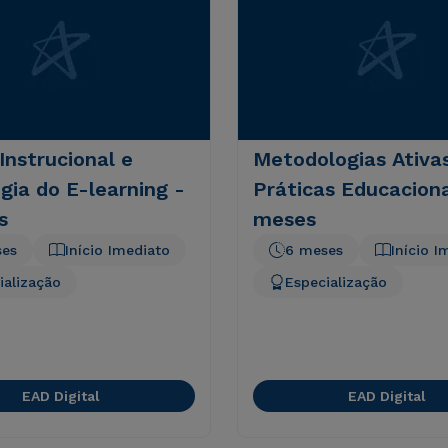
Instrucional e
Metodologias Ativa
ia do E-learning -
Práticas Educaciona
s
meses
ses
Início Imediato
6 meses
Início I
ialização
Especialização
EAD Digital
EAD Digital