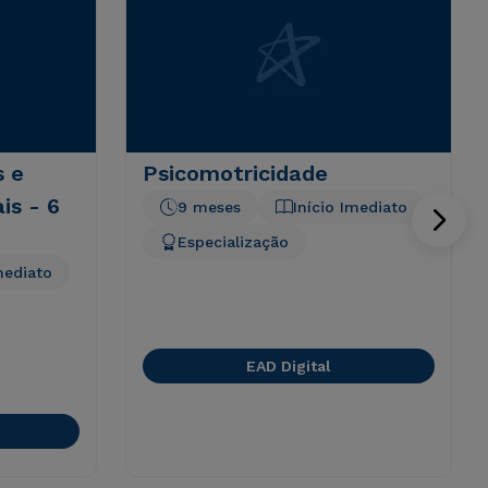
s e
Psicomotricidade
is - 6
9 meses
Início Imediato
Especialização
mediato
EAD Digital