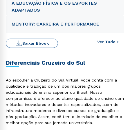
WhatsApp
A EDUCAÇÃO FÍSICA E OS ESPORTES
ADAPTADOS
ou
MENTORY: CARREIRA E PERFORMANCE
Ver Tudo +
Baixar Ebook
Estou de acordo com a
Política de Privacidade.
e
Diferenciais Cruzeiro do Sul
autorizo que meus dados sejam utilizados para o
envio de conteúdos da Cruzeiro do Sul.
Ao escolher a Cruzeiro do Sul Virtual, você conta com a
qualidade e tradição de um dos maiores grupos
educacionais de ensino superior do Brasil. Nosso
compromisso é oferecer ao aluno qualidade de ensino com
métodos inovadores e docentes especializados, além de
infraestrutura moderna e diversos cursos de graduação e
pós-graduação. Assim, você tem a liberdade de escolher a
melhor opção para sua jornada universitária.