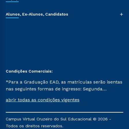
+
Alunos, Ex-Alunos, Candidatos
Condições Comerciais:
*Para a Graduação EAD, as matrículas serão isentas
nas seguintes formas de ingresso: Segunda
Graduação, Segunda Graduação 2.0 e Transferência.
abrir todas as condições vigentes
Já para as demais, a taxa de matrícula será de R$
49. *Para a Pós-graduação EAD, as ofertas
mencionadas são referentes aos cursos: Ensino
Campus Virtual Cruzeiro do Sul Educacional © 2026 -
Religioso, Geografia para a Docência e Metodologia
Todos os direitos reservados.