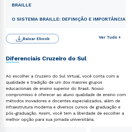
BRAILLE
O SISTEMA BRAILLE: DEFINIÇÃO E IMPORTÂNCIA
Ver Tudo +
Baixar Ebook
Diferenciais Cruzeiro do Sul
Rápido e fácil
WhatsApp
ou
Ao escolher a Cruzeiro do Sul Virtual, você conta com a
qualidade e tradição de um dos maiores grupos
educacionais de ensino superior do Brasil. Nosso
compromisso é oferecer ao aluno qualidade de ensino com
métodos inovadores e docentes especializados, além de
infraestrutura moderna e diversos cursos de graduação e
pós-graduação. Assim, você tem a liberdade de escolher a
melhor opção para sua jornada universitária.
Estou de acordo com a
Política de Privacidade.
e
autorizo que meus dados sejam utilizados para o
envio de conteúdos da Cruzeiro do Sul.