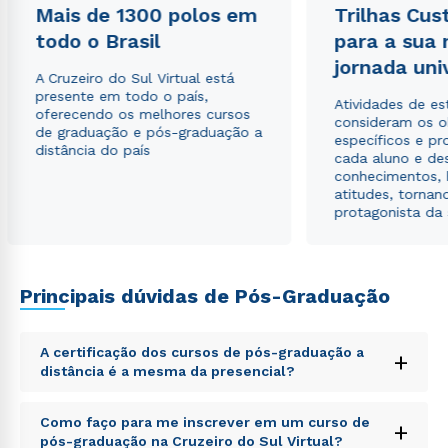
Mais de 1300 polos em
Trilhas Cus
todo o Brasil
para a sua
jornada uni
A Cruzeiro do Sul Virtual está
presente em todo o país,
Atividades de e
oferecendo os melhores cursos
consideram os o
de graduação e pós-graduação a
específicos e pro
distância do país
cada aluno e de
conhecimentos, 
atitudes, tornan
protagonista da
Principais dúvidas de Pós-Graduação
A certificação dos cursos de pós-graduação a
+
distância é a mesma da presencial?
Sed ut perspiciatis unde omnis iste natus error sit
Como faço para me inscrever em um curso de
+
voluptatem accusantium doloremque laudantium,
pós-graduação na Cruzeiro do Sul Virtual?