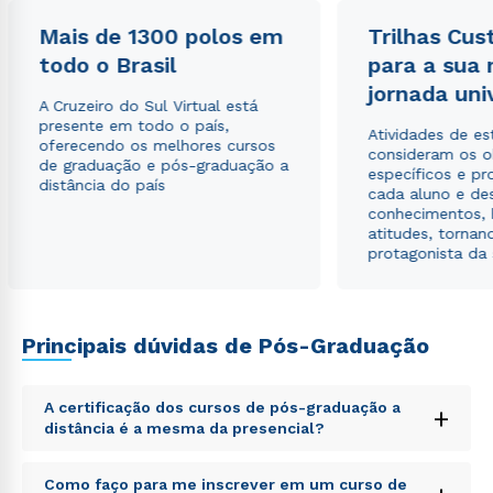
Mais de 1300 polos em
Trilhas Cus
Estou de acordo com a
Política de Privacidade.
e
todo o Brasil
para a sua
autorizo que meus dados sejam utilizados para o
jornada uni
envio de conteúdos da Cruzeiro do Sul.
A Cruzeiro do Sul Virtual está
presente em todo o país,
Atividades de e
oferecendo os melhores cursos
consideram os o
de graduação e pós-graduação a
específicos e pro
distância do país
cada aluno e de
conhecimentos, 
atitudes, tornan
protagonista da
Principais dúvidas de Pós-Graduação
A certificação dos cursos de pós-graduação a
+
distância é a mesma da presencial?
Sed ut perspiciatis unde omnis iste natus error sit
Como faço para me inscrever em um curso de