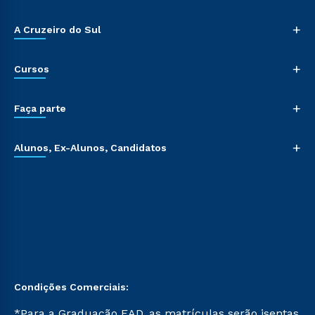
+
A Cruzeiro do Sul
+
Cursos
+
Faça parte
+
Alunos, Ex-Alunos, Candidatos
Condições Comerciais:
*Para a Graduação EAD, as matrículas serão isentas