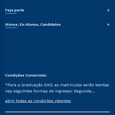
+
Faça parte
+
Alunos, Ex-Alunos, Candidatos
Condições Comerciais:
*Para a Graduação EAD, as matrículas serão isentas
nas seguintes formas de ingresso: Segunda
Graduação, Segunda Graduação 2.0 e Transferência.
abrir todas as condições vigentes
Já para as demais, a taxa de matrícula será de R$
49. *Para a Pós-graduação EAD, as ofertas