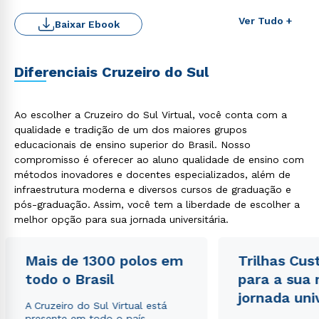
Ver Tudo +
Baixar Ebook
Diferenciais Cruzeiro do Sul
Ao escolher a Cruzeiro do Sul Virtual, você conta com a
qualidade e tradição de um dos maiores grupos
educacionais de ensino superior do Brasil. Nosso
compromisso é oferecer ao aluno qualidade de ensino com
Rápido e fácil
métodos inovadores e docentes especializados, além de
WhatsApp
infraestrutura moderna e diversos cursos de graduação e
ou
pós-graduação. Assim, você tem a liberdade de escolher a
melhor opção para sua jornada universitária.
Mais de 1300 polos em
Trilhas Cus
todo o Brasil
para a sua
jornada uni
A Cruzeiro do Sul Virtual está
Estou de acordo com a
Política de Privacidade.
e
presente em todo o país,