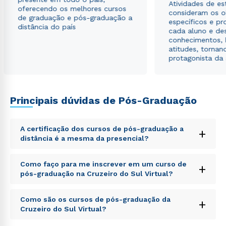
Atividades de e
autorizo que meus dados sejam utilizados para o
oferecendo os melhores cursos
consideram os o
envio de conteúdos da Cruzeiro do Sul.
de graduação e pós-graduação a
específicos e pro
distância do país
cada aluno e de
conhecimentos, 
atitudes, tornan
protagonista da
Principais dúvidas de Pós-Graduação
A certificação dos cursos de pós-graduação a
+
distância é a mesma da presencial?
Sed ut perspiciatis unde omnis iste natus error sit
Como faço para me inscrever em um curso de
+
voluptatem accusantium doloremque laudantium,
pós-graduação na Cruzeiro do Sul Virtual?
totam rem aperiam, eaque ipsa quae ab illo inventore
veritatis et quasi architecto beatae vitae dicta sunt
Sed ut perspiciatis unde omnis iste natus error sit
explicabo. Nemo enim ipsam voluptatem quia
Como são os cursos de pós-graduação da
+
voluptatem accusantium doloremque laudantium,
voluptas sit aspernatur aut odit aut fugit, sed quia
Cruzeiro do Sul Virtual?
totam rem aperiam, eaque ipsa quae ab illo inventore
consequuntur magni dolores eos qui ratione
veritatis et quasi architecto beatae vitae dicta sunt