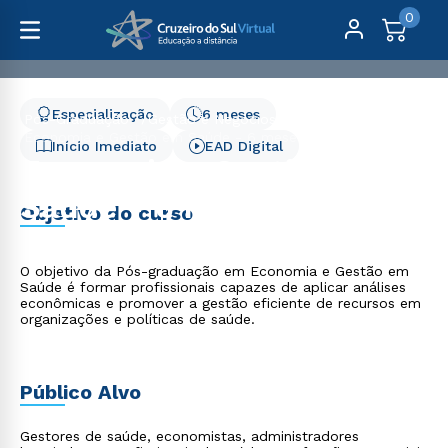
0
Especialização
6 meses
Pós-Graduação
Gestão e Negócios
Economia e Gestão em Saúde - 6 meses
Início Imediato
EAD Digital
Economia e Gestão em
Saúde - 6 meses
Objetivo do curso
O objetivo da Pós-graduação em Economia e Gestão em
Saúde é formar profissionais capazes de aplicar análises
econômicas e promover a gestão eficiente de recursos em
organizações e políticas de saúde.
Público Alvo
Gestores de saúde, economistas, administradores