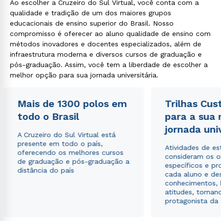
Ao escolher a Cruzeiro do Sul Virtual, você conta com a
qualidade e tradição de um dos maiores grupos
educacionais de ensino superior do Brasil. Nosso
compromisso é oferecer ao aluno qualidade de ensino com
Rápido e fácil
métodos inovadores e docentes especializados, além de
WhatsApp
infraestrutura moderna e diversos cursos de graduação e
ou
pós-graduação. Assim, você tem a liberdade de escolher a
melhor opção para sua jornada universitária.
Mais de 1300 polos em
Trilhas Cus
todo o Brasil
para a sua
jornada uni
A Cruzeiro do Sul Virtual está
Estou de acordo com a
Política de Privacidade.
e
presente em todo o país,
Atividades de e
autorizo que meus dados sejam utilizados para o
oferecendo os melhores cursos
consideram os o
envio de conteúdos da Cruzeiro do Sul.
de graduação e pós-graduação a
específicos e pro
distância do país
cada aluno e de
conhecimentos, 
atitudes, tornan
protagonista da