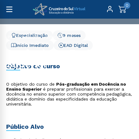
0
Especialização
9 meses
Pós-Graduação
Educação
Docência no Ensino Superior
Início Imediato
EAD Digital
Docência no Ensino
Superior
Objetivo do curso
O objetivo do curso de
Pós-graduação em Docência no
Ensino Superior
é preparar profissionais para exercer a
docência no ensino superior com competência pedagógica,
didática e domínio das especificidades da educação
universitária.
Público Alvo