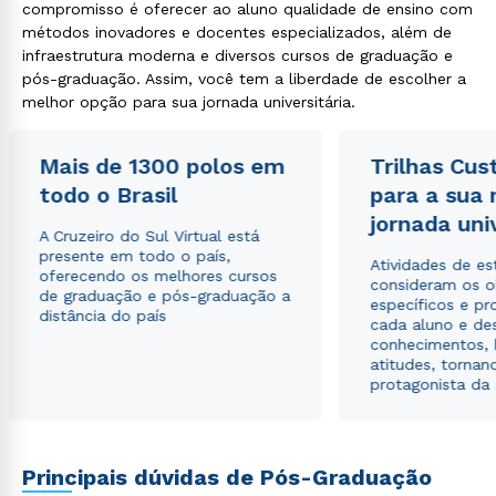
compromisso é oferecer ao aluno qualidade de ensino com
métodos inovadores e docentes especializados, além de
infraestrutura moderna e diversos cursos de graduação e
pós-graduação. Assim, você tem a liberdade de escolher a
Rápido e fácil
WhatsApp
melhor opção para sua jornada universitária.
ou
Mais de 1300 polos em
Trilhas Cus
todo o Brasil
para a sua
jornada uni
A Cruzeiro do Sul Virtual está
presente em todo o país,
Atividades de e
oferecendo os melhores cursos
consideram os o
de graduação e pós-graduação a
Estou de acordo com a
Política de Privacidade.
e
específicos e pro
distância do país
autorizo que meus dados sejam utilizados para o
cada aluno e de
envio de conteúdos da Cruzeiro do Sul.
conhecimentos, 
atitudes, tornan
protagonista da
Principais dúvidas de Pós-Graduação