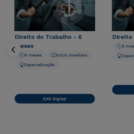
Direito do Trabalho - 6
Direito
meses
9 me
6 meses
Início Imediato
Espec
Especialização
EAD Digital