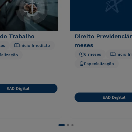
 do Trabalho
Direito Previdenciár
meses
ses
Início Imediato
6 meses
Início I
ialização
Especialização
EAD Digital
EAD Digital