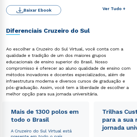
Ver Tudo +
Baixar Ebook
Diferenciais Cruzeiro do Sul
Ao escolher a Cruzeiro do Sul Virtual, você conta com a
qualidade e tradição de um dos maiores grupos
educacionais de ensino superior do Brasil. Nosso
compromisso é oferecer ao aluno qualidade de ensino com
Rápido e fácil
WhatsApp
métodos inovadores e docentes especializados, além de
infraestrutura moderna e diversos cursos de graduação e
ou
pós-graduação. Assim, você tem a liberdade de escolher a
melhor opção para sua jornada universitária.
Mais de 1300 polos em
Trilhas Cus
todo o Brasil
para a sua
jornada uni
Estou de acordo com a
Política de Privacidade.
e
A Cruzeiro do Sul Virtual está
autorizo que meus dados sejam utilizados para o
presente em todo o país,