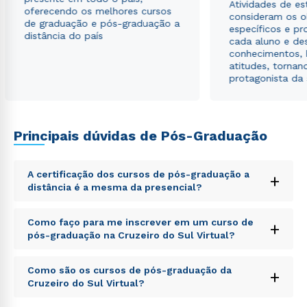
Atividades de e
envio de conteúdos da Cruzeiro do Sul.
oferecendo os melhores cursos
consideram os o
de graduação e pós-graduação a
específicos e pro
distância do país
cada aluno e de
conhecimentos, 
atitudes, tornan
protagonista da
Principais dúvidas de Pós-Graduação
A certificação dos cursos de pós-graduação a
+
distância é a mesma da presencial?
Sed ut perspiciatis unde omnis iste natus error sit
Como faço para me inscrever em um curso de
+
voluptatem accusantium doloremque laudantium,
pós-graduação na Cruzeiro do Sul Virtual?
totam rem aperiam, eaque ipsa quae ab illo inventore
veritatis et quasi architecto beatae vitae dicta sunt
Sed ut perspiciatis unde omnis iste natus error sit
explicabo. Nemo enim ipsam voluptatem quia
Como são os cursos de pós-graduação da
+
voluptatem accusantium doloremque laudantium,
voluptas sit aspernatur aut odit aut fugit, sed quia
Cruzeiro do Sul Virtual?
totam rem aperiam, eaque ipsa quae ab illo inventore
consequuntur magni dolores eos qui ratione
veritatis et quasi architecto beatae vitae dicta sunt