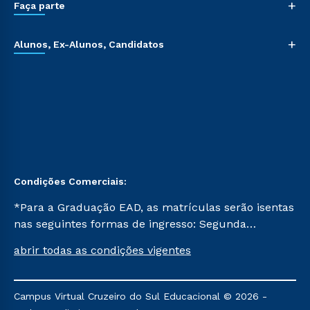
+
Faça parte
+
Alunos, Ex-Alunos, Candidatos
Condições Comerciais:
*Para a Graduação EAD, as matrículas serão isentas
nas seguintes formas de ingresso: Segunda
Graduação, Segunda Graduação 2.0 e Transferência.
abrir todas as condições vigentes
Já para as demais, a taxa de matrícula será de R$
49. *Para a Pós-graduação EAD, as ofertas
mencionadas são referentes aos cursos: Ensino
Campus Virtual Cruzeiro do Sul Educacional © 2026 -
Religioso, Geografia para a Docência e Metodologia