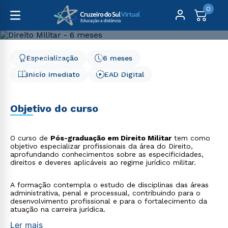
0
Especialização
6 meses
Pós-Graduação
Direito, Relações Internacionais e Ciência Política
Início Imediato
EAD Digital
Direito Militar - 6 meses
Direito Militar - 6 meses
Objetivo do curso
O curso de
Pós-graduação em Direito Militar
tem como
objetivo especializar profissionais da área do Direito,
aprofundando conhecimentos sobre as especificidades,
direitos e deveres aplicáveis ao regime jurídico militar.
A formação contempla o estudo de disciplinas das áreas
administrativa, penal e processual, contribuindo para o
desenvolvimento profissional e para o fortalecimento da
atuação na carreira jurídica.
Ler mais