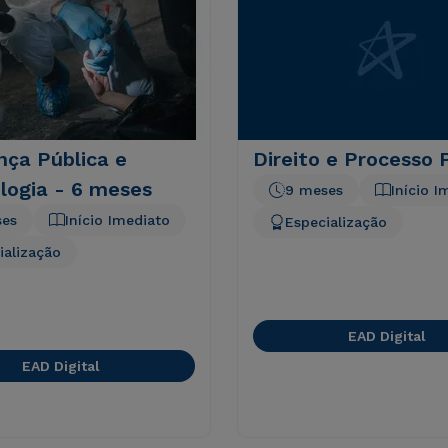
nça Pública e
Direito e Processo 
logia - 6 meses
9 meses
Início I
ses
Início Imediato
Especialização
ialização
EAD Digital
EAD Digital