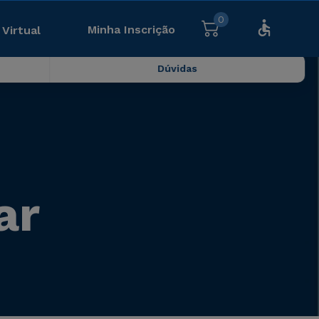
0
Minha Inscrição
 Virtual
Dúvidas
ar