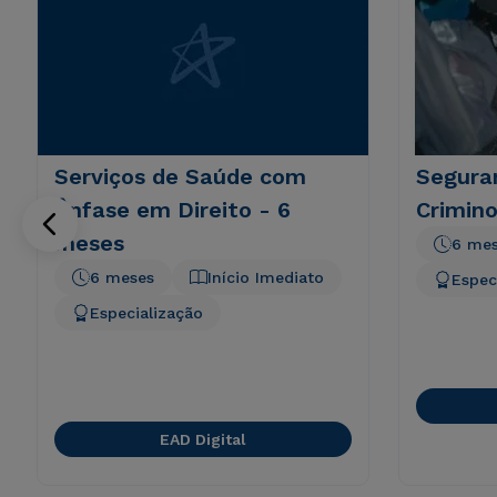
Serviços de Saúde com
Segura
Ênfase em Direito - 6
Crimino
meses
6 me
6 meses
Início Imediato
Espec
Especialização
EAD Digital