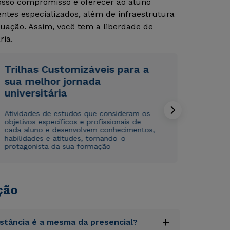
Nosso compromisso é oferecer ao aluno
tes especializados, além de infraestrutura
uação. Assim, você tem a liberdade de
ria.
Trilhas Customizáveis para a
sua melhor jornada
Rápido e fácil
Rápido e fácil
universitária
WhatsApp
WhatsApp
ou
ou
Atividades de estudos que consideram os
objetivos específicos e profissionais de
cada aluno e desenvolvem conhecimentos,
habilidades e atitudes, tornando-o
protagonista da sua formação
ção
Estou de acordo com a
Estou de acordo com a
Política de Privacidade.
Política de Privacidade.
e
e
autorizo que meus dados sejam utilizados para o
autorizo que meus dados sejam utilizados para o
envio de conteúdos da Cruzeiro do Sul.
envio de conteúdos da Cruzeiro do Sul.
+
istância é a mesma da presencial?