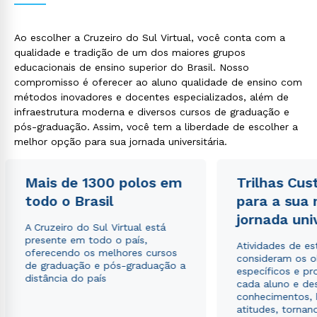
Ao escolher a Cruzeiro do Sul Virtual, você conta com a
qualidade e tradição de um dos maiores grupos
educacionais de ensino superior do Brasil. Nosso
compromisso é oferecer ao aluno qualidade de ensino com
métodos inovadores e docentes especializados, além de
infraestrutura moderna e diversos cursos de graduação e
pós-graduação. Assim, você tem a liberdade de escolher a
melhor opção para sua jornada universitária.
Rápido e fácil
WhatsApp
ou
Mais de 1300 polos em
Trilhas Cus
todo o Brasil
para a sua
jornada uni
A Cruzeiro do Sul Virtual está
presente em todo o país,
Atividades de e
oferecendo os melhores cursos
consideram os o
de graduação e pós-graduação a
específicos e pro
distância do país
Estou de acordo com a
Política de Privacidade.
cada aluno e de
e
autorizo que meus dados sejam utilizados para o
conhecimentos, 
envio de conteúdos da Cruzeiro do Sul.
atitudes, tornan