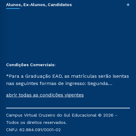
+
Alunos, Ex-Alunos, Candidatos
Condições Comerciais:
*Para a Graduação EAD, as matrículas serão isentas
nas seguintes formas de ingresso: Segunda
Graduação, Segunda Graduação 2.0 e Transferência.
abrir todas as condições vigentes
Já para as demais, a taxa de matrícula será de R$
49. *Para a Pós-graduação EAD, as ofertas
mencionadas são referentes aos cursos: Ensino
Campus Virtual Cruzeiro do Sul Educacional © 2026 -
Religioso, Geografia para a Docência e Metodologia
Todos os direitos reservados.
do Ensino de História: Questões Atuais.
CNPJ: 62.984.091/0001-02