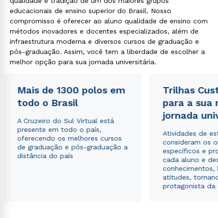
qualidade e tradição de um dos maiores grupos
educacionais de ensino superior do Brasil. Nosso
compromisso é oferecer ao aluno qualidade de ensino com
métodos inovadores e docentes especializados, além de
infraestrutura moderna e diversos cursos de graduação e
pós-graduação. Assim, você tem a liberdade de escolher a
melhor opção para sua jornada universitária.
Rápido e fácil
WhatsApp
ou
Mais de 1300 polos em
Trilhas Cus
todo o Brasil
para a sua
jornada uni
A Cruzeiro do Sul Virtual está
presente em todo o país,
Atividades de e
oferecendo os melhores cursos
consideram os o
de graduação e pós-graduação a
específicos e pro
distância do país
cada aluno e de
Estou de acordo com a
Política de Privacidade.
e
conhecimentos, 
autorizo que meus dados sejam utilizados para o
atitudes, tornan
envio de conteúdos da Cruzeiro do Sul.
protagonista da