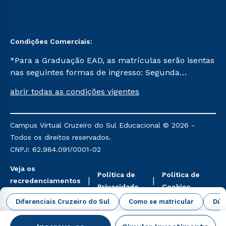
Condições Comerciais:
*Para a Graduação EAD, as matrículas serão isentas
nas seguintes formas de ingresso: Segunda
Graduação, Segunda Graduação 2.0 e Transferência.
abrir todas as condições vigentes
Já para as demais, a taxa de matrícula será de R$
49. *Para a Pós-graduação EAD, as ofertas
mencionadas são referentes aos cursos: Ensino
Campus Virtual Cruzeiro do Sul Educacional © 2026 -
Religioso, Geografia para a Docência e Metodologia
Todos os direitos reservados.
do Ensino de História: Questões Atuais.
CNPJ: 62.984.091/0001-02
Veja os
Política de
Política de
recredenciamentos
Privacidade
Cookies
aqui
Diferenciais Cruzeiro do Sul
Como se matricular
Dúv