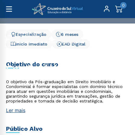
0
Especialização
6 meses
Pós-Graduação
Direito, Relações Internacionais e Ciência Política
Início Imediato
EAD Digital
Direito Imobiliário e Condominial - 6 meses
Direito Imobiliário e
Objetivo do curso
Condominial - 6 meses
O objetivo da Pós-graduação em Direito Imobiliário e
Condominial é formar especialistas com domínio técnico
para atuar em questões imobiliárias e condominiais,
garantindo segurança jurídica em transações, gestão de
propriedades e tomada de decisão estratégica.
Ler mais
Público Alvo