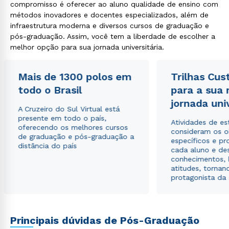
WhatsApp
compromisso é oferecer ao aluno qualidade de ensino com
métodos inovadores e docentes especializados, além de
ou
infraestrutura moderna e diversos cursos de graduação e
pós-graduação. Assim, você tem a liberdade de escolher a
melhor opção para sua jornada universitária.
Mais de 1300 polos em
Trilhas Cus
todo o Brasil
para a sua
Estou de acordo com a
Política de Privacidade.
e
jornada uni
autorizo que meus dados sejam utilizados para o
A Cruzeiro do Sul Virtual está
envio de conteúdos da Cruzeiro do Sul.
presente em todo o país,
Atividades de e
oferecendo os melhores cursos
consideram os o
de graduação e pós-graduação a
específicos e pro
distância do país
cada aluno e de
conhecimentos, 
atitudes, tornan
protagonista da
Principais dúvidas de Pós-Graduação