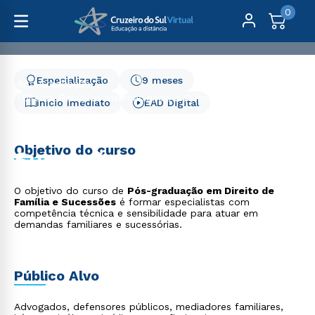
0
Especialização
9 meses
Pós-Graduação
Direito, Relações Internacionais e Ciência Política
Início Imediato
EAD Digital
Direito de Família e Sucessões
Direito de Família e
Objetivo do curso
Sucessões
O objetivo do curso de
Pós-graduação em Direito de
Família e Sucessões
é formar especialistas com
competência técnica e sensibilidade para atuar em
demandas familiares e sucessórias.
Público Alvo
Advogados, defensores públicos, mediadores familiares,