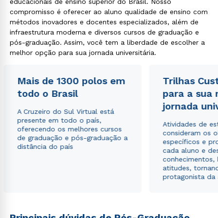
educacionais de ensino superior do Brasil. Nosso
compromisso é oferecer ao aluno qualidade de ensino com
métodos inovadores e docentes especializados, além de
infraestrutura moderna e diversos cursos de graduação e
pós-graduação. Assim, você tem a liberdade de escolher a
melhor opção para sua jornada universitária.
Rápido e fácil
WhatsApp
ou
Mais de 1300 polos em
Trilhas Cus
todo o Brasil
para a sua
jornada uni
A Cruzeiro do Sul Virtual está
presente em todo o país,
Atividades de e
oferecendo os melhores cursos
consideram os o
de graduação e pós-graduação a
específicos e pro
distância do país
cada aluno e de
Estou de acordo com a
Política de Privacidade.
e
conhecimentos, 
autorizo que meus dados sejam utilizados para o
atitudes, tornan
envio de conteúdos da Cruzeiro do Sul.
protagonista da
Principais dúvidas de Pós-Graduação