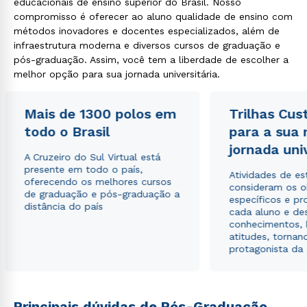
educacionais de ensino superior do Brasil. Nosso
compromisso é oferecer ao aluno qualidade de ensino com
métodos inovadores e docentes especializados, além de
infraestrutura moderna e diversos cursos de graduação e
Rápido e fácil
pós-graduação. Assim, você tem a liberdade de escolher a
WhatsApp
melhor opção para sua jornada universitária.
ou
Mais de 1300 polos em
Trilhas Cus
todo o Brasil
para a sua
jornada uni
A Cruzeiro do Sul Virtual está
presente em todo o país,
Atividades de e
oferecendo os melhores cursos
consideram os o
Estou de acordo com a
Política de Privacidade.
e
de graduação e pós-graduação a
específicos e pro
autorizo que meus dados sejam utilizados para o
distância do país
cada aluno e de
envio de conteúdos da Cruzeiro do Sul.
conhecimentos, 
atitudes, tornan
protagonista da
Principais dúvidas de Pós-Graduação