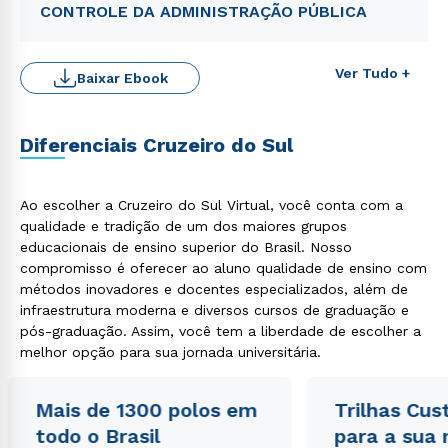
CONTROLE DA ADMINISTRAÇÃO PÚBLICA
Ver Tudo +
Baixar Ebook
Diferenciais Cruzeiro do Sul
Rápido e fácil
Ao escolher a Cruzeiro do Sul Virtual, você conta com a
WhatsApp
qualidade e tradição de um dos maiores grupos
educacionais de ensino superior do Brasil. Nosso
ou
compromisso é oferecer ao aluno qualidade de ensino com
métodos inovadores e docentes especializados, além de
infraestrutura moderna e diversos cursos de graduação e
pós-graduação. Assim, você tem a liberdade de escolher a
melhor opção para sua jornada universitária.
Estou de acordo com a
Política de Privacidade.
e
Mais de 1300 polos em
Trilhas Cus
autorizo que meus dados sejam utilizados para o
todo o Brasil
para a sua
envio de conteúdos da Cruzeiro do Sul.