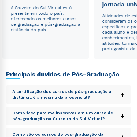
jornada uni
A Cruzeiro do Sul Virtual está
presente em todo o país,
Atividades de e
oferecendo os melhores cursos
consideram os o
de graduação e pós-graduação a
específicos e pro
distância do país
cada aluno e de
conhecimentos, 
atitudes, tornan
protagonista da
Principais dúvidas de Pós-Graduação
A certificação dos cursos de pós-graduação a
+
distância é a mesma da presencial?
Sed ut perspiciatis unde omnis iste natus error sit
Como faço para me inscrever em um curso de
+
voluptatem accusantium doloremque laudantium,
pós-graduação na Cruzeiro do Sul Virtual?
totam rem aperiam, eaque ipsa quae ab illo inventore
veritatis et quasi architecto beatae vitae dicta sunt
Sed ut perspiciatis unde omnis iste natus error sit
explicabo. Nemo enim ipsam voluptatem quia
Como são os cursos de pós-graduação da