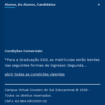
+
Alunos, Ex-Alunos, Candidatos
Condições Comerciais:
*Para a Graduação EAD, as matrículas serão isentas
nas seguintes formas de ingresso: Segunda
Graduação, Segunda Graduação 2.0 e Transferência.
abrir todas as condições vigentes
Já para as demais, a taxa de matrícula será de R$
49. *Para a Pós-graduação EAD, as ofertas
mencionadas são referentes aos cursos: Ensino
Campus Virtual Cruzeiro do Sul Educacional © 2026 -
Religioso, Geografia para a Docência e Metodologia
Todos os direitos reservados.
do Ensino de História: Questões Atuais.
CNPJ: 62.984.091/0001-02