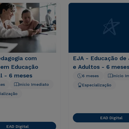
edagogia com
EJA - Educação de
 em Educação
e Adultos - 6 mese
l - 6 meses
6 meses
Início I
ses
Início Imediato
Especialização
ialização
EAD Digital
EAD Digital