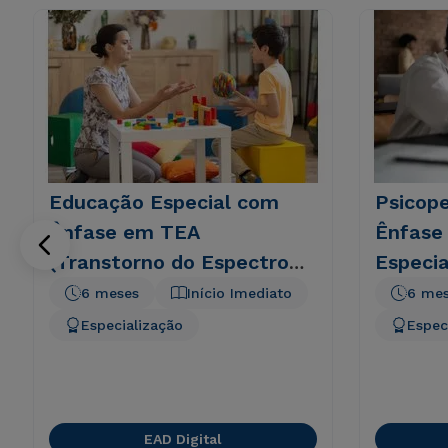
Educação Especial com
Psicop
Ênfase em TEA
Ênfase
(Transtorno do Espectro
Especia
Autista) - 6 meses
6 meses
Início Imediato
6 me
Especialização
Espec
EAD Digital