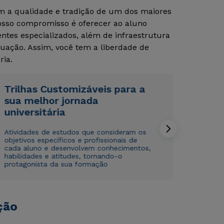
om a qualidade e tradição de um dos maiores
Nosso compromisso é oferecer ao aluno
Rápido e fácil
Rápido e fácil
tes especializados, além de infraestrutura
WhatsApp
WhatsApp
uação. Assim, você tem a liberdade de
ou
ou
ria.
Trilhas Customizáveis para a
sua melhor jornada
universitária
Atividades de estudos que consideram os
Estou de acordo com a
Estou de acordo com a
Política de Privacidade.
Política de Privacidade.
e
e
objetivos específicos e profissionais de
autorizo que meus dados sejam utilizados para o
autorizo que meus dados sejam utilizados para o
cada aluno e desenvolvem conhecimentos,
envio de conteúdos da Cruzeiro do Sul.
envio de conteúdos da Cruzeiro do Sul.
habilidades e atitudes, tornando-o
protagonista da sua formação
ção