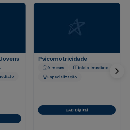
 Jovens
Psicomotricidade
s
9 meses
Início Imediato
mediato
Especialização
EAD Digital